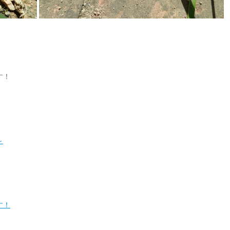
す！
！
～
す！