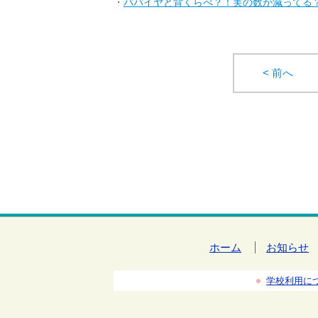
・
パパイヤと背くらべ？！実の数が減ってる
< 前へ
ホーム
お知らせ
学校利用に