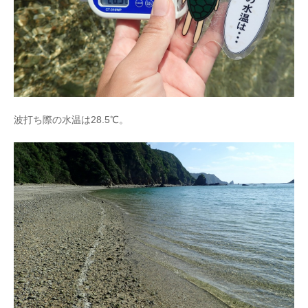
波打ち際の水温は28.5℃。