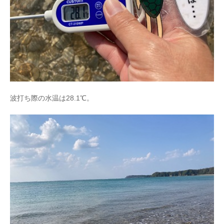
波打ち際の水温は28.1℃。