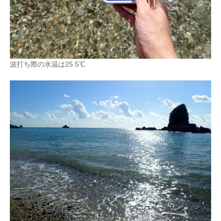
波打ち際の水温は25.5℃