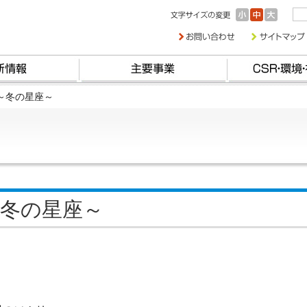
会～冬の星座～
～冬の星座～
。