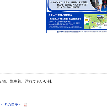
み物、防寒着、汚れてもいい靴
会～冬の星座～