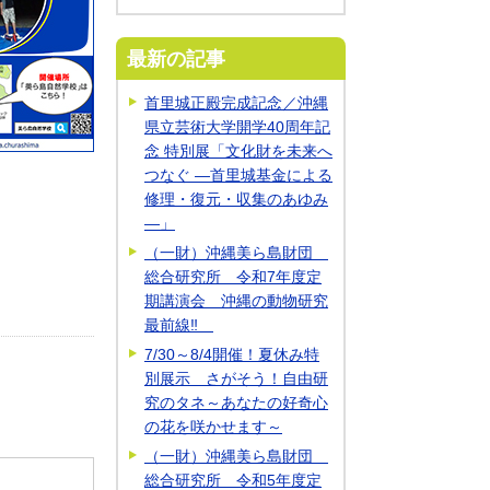
最新の記事
首里城正殿完成記念／沖縄
県立芸術大学開学40周年記
念 特別展「文化財を未来へ
つなぐ ―首里城基金による
修理・復元・収集のあゆみ
―」
（一財）沖縄美ら島財団
総合研究所 令和7年度定
期講演会 沖縄の動物研究
最前線‼
7/30～8/4開催！夏休み特
別展示 さがそう！自由研
究のタネ～あなたの好奇心
の花を咲かせます～
（一財）沖縄美ら島財団
総合研究所 令和5年度定