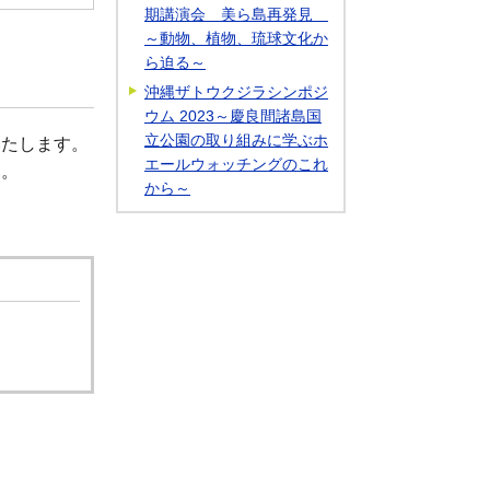
期講演会 美ら島再発見
～動物、植物、琉球文化か
ら迫る～
沖縄ザトウクジラシンポジ
ウム 2023～慶良間諸島国
立公園の取り組みに学ぶホ
いたします。
エールウォッチングのこれ
す。
から～