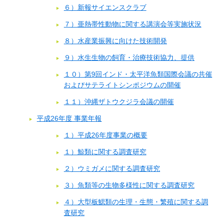
６）新報サイエンスクラブ
７）亜熱帯性動物に関する講演会等実施状況
８）水産業振興に向けた技術開発
９）水生生物の飼育・治療技術協力、提供
１０）第9回インド・太平洋魚類国際会議の共催
およびサテライトシンポジウムの開催
１１）沖縄ザトウクジラ会議の開催
平成26年度 事業年報
１）平成26年度事業の概要
１）鯨類に関する調査研究
２）ウミガメに関する調査研究
３）魚類等の生物多様性に関する調査研究
４）大型板鰓類の生理・生態・繁殖に関する調
査研究