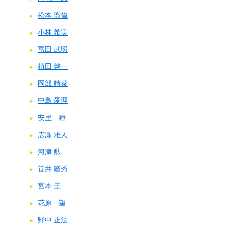
松本 瑠偉
小林 希実
冨田 武照
植田 啓一
岡部 晴菜
中島 愛理
安里 瞳
広瀬 雅人
河津 勲
笹井 隆秀
宮本 圭
花原 望
野中 正法