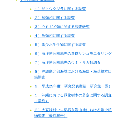
１）ザトウクジラに関する調査
２）鯨類相に関する調査
３）ウミガメ類に関する調査研究
４）魚類相に関する調査
５）希少水生生物に関する調査
６）海洋博公園地先の造礁サンゴモニタリング
７）海洋博公園地先のウミトサカ類調査
８）沖縄島北部海域における海藻・海草標本目
録調査
９）平成25年度 研究発表実績（研究第一課）
１）沖縄における緑化樹木の剪定に関する調査
（最終）
２）大宜味村中央部石灰岩山地における希少植
物調査（最終報告）