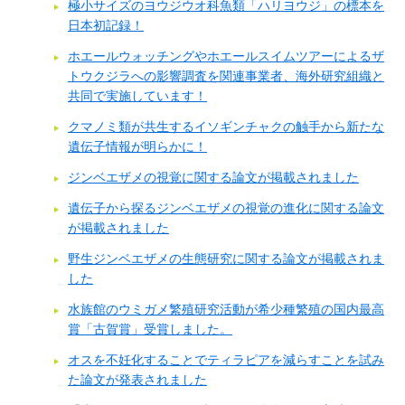
極小サイズのヨウジウオ科魚類「ハリヨウジ」の標本を
日本初記録！
ホエールウォッチングやホエールスイムツアーによるザ
トウクジラへの影響調査を関連事業者、海外研究組織と
共同で実施しています！
クマノミ類が共生するイソギンチャクの触手から新たな
遺伝子情報が明らかに！
ジンベエザメの視覚に関する論文が掲載されました
遺伝子から探るジンベエザメの視覚の進化に関する論文
が掲載されました
野生ジンベエザメの生態研究に関する論文が掲載されま
した
水族館のウミガメ繁殖研究活動が希少種繁殖の国内最高
賞「古賀賞」受賞しました。
オスを不妊化することでティラピアを減らすことを試み
た論文が発表されました