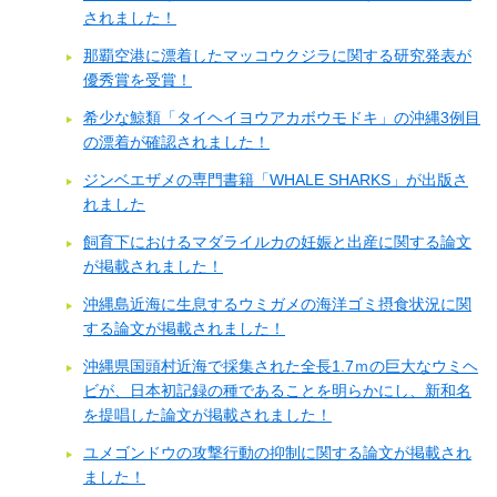
されました！
那覇空港に漂着したマッコウクジラに関する研究発表が
優秀賞を受賞！
希少な鯨類「タイヘイヨウアカボウモドキ」の沖縄3例目
の漂着が確認されました！
ジンベエザメの専門書籍「WHALE SHARKS」が出版さ
れました
飼育下におけるマダライルカの妊娠と出産に関する論文
が掲載されました！
沖縄島近海に生息するウミガメの海洋ゴミ摂食状況に関
する論文が掲載されました！
沖縄県国頭村近海で採集された全長1.7ｍの巨大なウミヘ
ビが、日本初記録の種であることを明らかにし、新和名
を提唱した論文が掲載されました！
ユメゴンドウの攻撃行動の抑制に関する論文が掲載され
ました！