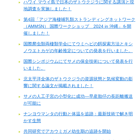
ハワイ マウイ島で日本のザトウクジラに関する講演と現
地調査を実施しました！
第4回「アジア海棲哺乳類ストランディングネットワーク
（AMMSN） 国際ワークショップ 2024 in 沖縄」を開
催しました！
国際爬虫類両棲類学会にてウミヘビの餌探索方法とキシ
ノウエトカゲの年齢推定についての発表を行いました。
国際シンポジウムにてサメの保全技術について発表を行
いました。
北太平洋全体のザトウクジラの資源状態と気候変動の影
響に関する論文が掲載されました！
サメの人工子宮の小型化に成功―早産胎仔の長距離搬送
が可能に
ナンヨウマンタの行動と体温を追跡：最新技術で解き明
かす生態
共同研究でアカウミガメ幼生期の追跡を開始