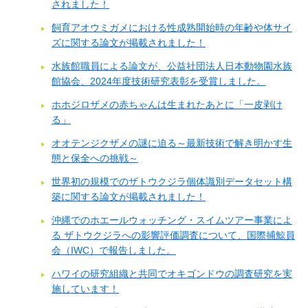
されました！
飼育アオウミガメにおける性成熟開始時の年齢や体サイ
ズに関する論文が掲載されました！
水族館職員による論文が、公益社団法人日本動物園水族
館協会、2024年度技術研究表彰を受賞しました。
ホホジロザメの赤ちゃんは生まれたあとに「一皮剥け
る」
オオテンジクザメの謎に迫る～最新技術で解き明かす生
態と保全への挑戦～
世界初の規模でのザトウクジラ個体識別データセット構
築に関する論文が掲載されました！
沖縄でのホエールウォッチング・スイムツアー事業によ
る ザトウクジラへの影響評価調査について、国際捕鯨員
会（IWC）で報告しました。
ハワイの研究組織と共同でオキゴンドウの調査研究を実
施しています！