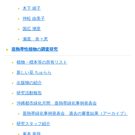
木下 靖子
仲松 由美子
国広 潮里
瀬底 奈々恵
亜熱帯性植物の調査研究
植物・標本等の所有リスト
新しい花 ちゅらら
出版物の紹介
研究活動報告
沖縄都市緑化月間 亜熱帯緑化事例発表会
亜熱帯緑化事例発表会 過去の審査結果（アーカイブ）
研究スタッフ紹介
峯本 幸哉