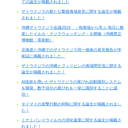
ての論文が掲載されました
ザトウクジラの新たな繁殖海域発見に関する論文が掲載
されました！
沖縄ザトウクジラ会議2019 －他海域から学ぶ 地元に根
差したイルカ・クジラウォッチング－を開催（沖縄県立
博物館・美術館）
北海道と沖縄でのザトウクジラ同一個体の発見報告が学
術誌に掲載されました。
ザトウクジラの沖縄とフィリピンの海域間交流に関する
論文が掲載されました！
AI技術を用いたザトウクジラの尾びれ自動識別システム
を開発。数千頭分の尾びれを一挙に識別することに成
功！
タイマイの攻撃行動の抑制に関する論文が掲載されまし
た！
ミナミバンドウイルカの消化速度に関する論文が掲載さ
れました！