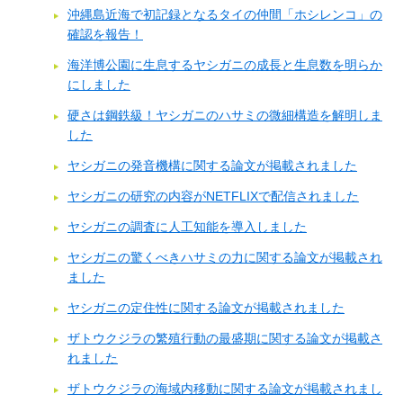
沖縄島近海で初記録となるタイの仲間「ホシレンコ」の
確認を報告！
海洋博公園に生息するヤシガニの成長と生息数を明らか
にしました
硬さは鋼鉄級！ヤシガニのハサミの微細構造を解明しま
した
ヤシガニの発音機構に関する論文が掲載されました
ヤシガニの研究の内容がNETFLIXで配信されました
ヤシガニの調査に人工知能を導入しました
ヤシガニの驚くべきハサミの力に関する論文が掲載され
ました
ヤシガニの定住性に関する論文が掲載されました
ザトウクジラの繁殖行動の最盛期に関する論文が掲載さ
れました
ザトウクジラの海域内移動に関する論文が掲載されまし