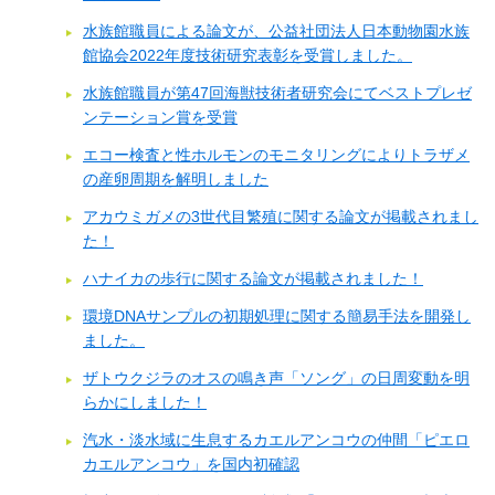
水族館職員による論文が、公益社団法人日本動物園水族
館協会2022年度技術研究表彰を受賞しました。
水族館職員が第47回海獣技術者研究会にてベストプレゼ
ンテーション賞を受賞
エコー検査と性ホルモンのモニタリングによりトラザメ
の産卵周期を解明しました
アカウミガメの3世代目繁殖に関する論文が掲載されまし
た！
ハナイカの歩行に関する論文が掲載されました！
環境DNAサンプルの初期処理に関する簡易手法を開発し
ました。
ザトウクジラのオスの鳴き声「ソング」の日周変動を明
らかにしました！
汽水・淡水域に生息するカエルアンコウの仲間「ピエロ
カエルアンコウ」を国内初確認