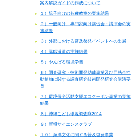
案内解説ガイドの作成について
１）親子向けの各種教室の実施結果
２）一般向け、専門家向け講習会・講演会の実
施結果
３）外部における普及啓発イベントへの出展
４）講師派遣の実施結果
５）やんばる環境学習
６）調査研究・技術開発助成事業及び亜熱帯性
動植物に関する調査研究技術開発研究会講演要
旨
７）環境保全活動支援エコクーポン事業の実施
結果
８）沖縄こども環境調査隊2014
９）新報サイエンスクラブ
１０）海洋文化に関する普及啓発事業