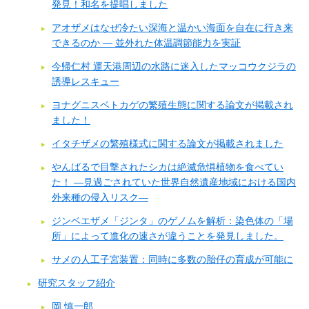
発見！和名を提唱しました
アオザメはなぜ冷たい深海と温かい海面を自在に行き来
できるのか ― 並外れた体温調節能力を実証
今帰仁村 運天港周辺の水路に迷入したマッコウクジラの
誘導レスキュー
ヨナグニスベトカゲの繁殖生態に関する論文が掲載され
ました！
イタチザメの繁殖様式に関する論文が掲載されました
やんばるで目撃されたシカは絶滅危惧植物を食べてい
た！ ―見過ごされていた世界自然遺産地域における国内
外来種の侵入リスク―
ジンベエザメ「ジンタ」のゲノムを解析：染色体の「場
所」によって進化の速さが違うことを発見しました。
サメの人工子宮装置：同時に多数の胎仔の育成が可能に
研究スタッフ紹介
岡 慎一郎