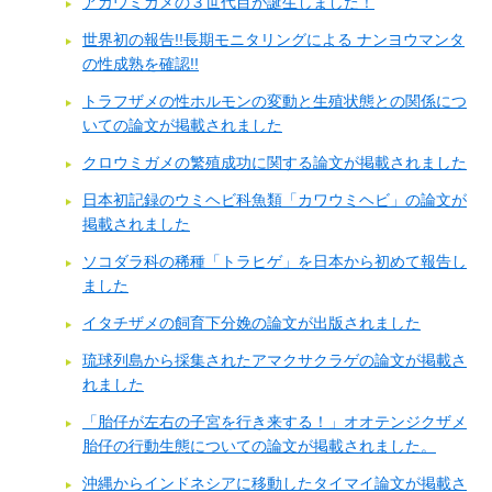
アカウミガメの３世代目が誕生しました！
世界初の報告!!長期モニタリングによる ナンヨウマンタ
の性成熟を確認!!
トラフザメの性ホルモンの変動と生殖状態との関係につ
いての論文が掲載されました
クロウミガメの繁殖成功に関する論文が掲載されました
日本初記録のウミヘビ科魚類「カワウミヘビ」の論文が
掲載されました
ソコダラ科の稀種「トラヒゲ」を日本から初めて報告し
ました
イタチザメの飼育下分娩の論文が出版されました
琉球列島から採集されたアマクサクラゲの論文が掲載さ
れました
「胎仔が左右の子宮を行き来する！」オオテンジクザメ
胎仔の行動生態についての論文が掲載されました。
沖縄からインドネシアに移動したタイマイ論文が掲載さ