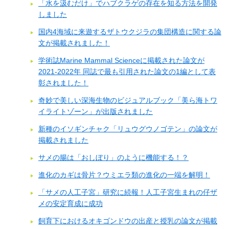
「水を汲むだけ」でハブクラゲの存在を知る方法を開発
しました
国内4海域に来遊するザトウクジラの集団構造に関する論
文が掲載されました！
学術誌Marine Mammal Scienceに掲載された論文が
2021-2022年 同誌で最も引用された論文の1編として表
彰されました！
奇妙で美しい深海生物のビジュアルブック「美ら海トワ
イライトゾーン」が出版されました
新種のイソギンチャク「リュウグウノゴテン」の論文が
掲載されました
サメの腸は「おしぼり」のように機能する！？
進化のカギは骨片？ウミエラ類の進化の一端を解明！
「サメの人工子宮」研究に続報！人工子宮生まれの仔ザ
メの安定育成に成功
飼育下におけるオキゴンドウの出産と授乳の論文が掲載