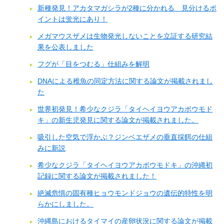
新種発見！アカタマガシラが2種に分かれる 見分けるポ
イントは蛍光にあり！
メガマウスザメは生物発光しないことを立証する研究結
果を公表しました
フグが「目をつむる」仕組みを解明
DNAによる稚魚の同定方法に関する論文が掲載されまし
た
世界初発見！希少なクジラ「タイヘイヨウアカボウモド
キ」の新生児発見に関する論文が掲載されました。
吸引した空気で浮かぶ？ジンベエザメの垂直採餌の仕組
みに新説
希少なクジラ「タイヘイヨウアカボウモドキ」の沖縄初
記録に関する論文が掲載されました！
絶滅危惧の固有種ヒョウモンドジョウの遺伝的特性を明
らかにしました。
沖縄島におけるタイマイの産卵状況に関する論文が掲載