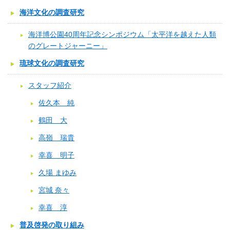
海洋文化の調査研究
海洋博公園40周年記念シンポジウム「太平洋を越えた人類
のグレートジャーニー」
琉球文化の調査研究
スタッフ紹介
佐久本 純
鶴田 大
高嶺 瑞貴
幸喜 明子
久場 まゆみ
宮城 奈々
幸喜 淳
普及啓発の取り組み