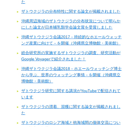
た
ザトウクジラの分布特性に関する論文が掲載されました
沖縄周辺海域のザトウクジラの分布状況について明らか
にした論文が日本哺乳類学会論文賞を受賞しました
沖縄ザトウクジラ会議2017－持続的なホエールウォッチ
ング産業に向けて－を開催（沖縄県立博物館・美術館）
総合研究所の実施するザトウクジラの調査、研究活動が
Google Voyagerで紹介されました！
沖縄ザトウクジラ会議2018－ホエールウォッチング博士
から学ぶ、世界のウォッチング事情－を開催（沖縄県立
博物館・美術館）
ザトウクジラ研究に関する講演がYouTubeで配信されて
います
ザトウクジラの漂着、混獲に関する論文が掲載されまし
た
ザトウクジラのロシア海域と他海域間の個体交流につい