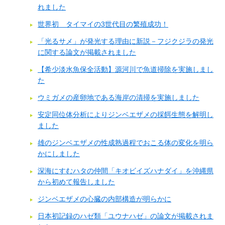
れました
世界初 タイマイの3世代目の繁殖成功！
「光るサメ」が発光する理由に新説－フジクジラの発光
に関する論文が掲載されました
【希少淡水魚保全活動】源河川で魚道掃除を実施しまし
た
ウミガメの産卵地である海岸の清掃を実施しました
安定同位体分析によりジンベエザメの採餌生態を解明し
ました
雄のジンベエザメの性成熟過程でおこる体の変化を明ら
かにしました
深海にすむハタの仲間「キオビイズハナダイ」を沖縄県
から初めて報告しました
ジンベエザメの心臓の内部構造が明らかに
日本初記録のハゼ類「ユウナハゼ」の論文が掲載されま