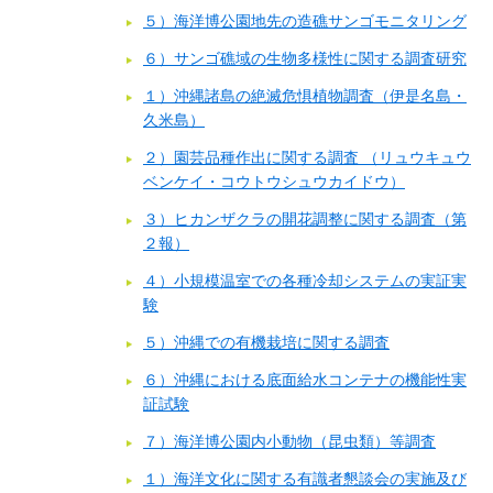
５）海洋博公園地先の造礁サンゴモニタリング
６）サンゴ礁域の生物多様性に関する調査研究
１）沖縄諸島の絶滅危惧植物調査（伊是名島・
久米島）
２）園芸品種作出に関する調査 （リュウキュウ
ベンケイ・コウトウシュウカイドウ）
３）ヒカンザクラの開花調整に関する調査（第
２報）
４）小規模温室での各種冷却システムの実証実
験
５）沖縄での有機栽培に関する調査
６）沖縄における底面給水コンテナの機能性実
証試験
７）海洋博公園内小動物（昆虫類）等調査
１）海洋文化に関する有識者懇談会の実施及び