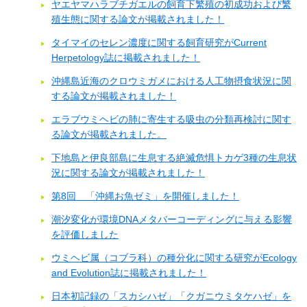
ヤエヤマハラブチガエルの飼育下繁殖の初成功および繁
殖生態に関する論文が掲載されました！
タイマイのセレン濃度に関する飼育研究がCurrent
Herpetology誌に掲載されました！
沖縄島近海のクロウミガメにおける人工物摂食状況に関
する論文が掲載されました！
エラブウミヘビの肺に寄生する吸虫の分類再検討に関す
る論文が掲載されました。
下地島と伊良部島に生息する絶滅危惧トカゲ3種の生息状
況に関する論文が掲載されました！
第8回 「沖縄お魚ゼミ」を開催しました！
潮汐変化が環境DNAメタバーコーディングに与える影響
を評価しました
ウミヘビ属（コブラ科）の種分化に関する研究がEcology
and Evolution誌に掲載されました！
日本初記録の「スカシハゼ」「クガニウミタケハゼ」を