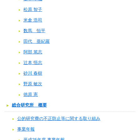
松原 智子
米倉 浩司
数馬 恒平
田代 亜紀羅
阿部 篤志
辻本 悟志
砂川 春樹
野原 敏次
徳原 憲
総合研究所 概要
公的研究費の不正防止等に関する取り組み
事業年報
平成25年度 事業年報