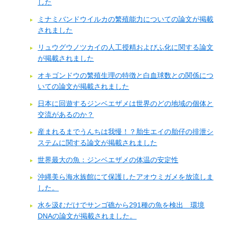
した
ミナミバンドウイルカの繁殖能力についての論文が掲載
されました
リュウグウノツカイの人工授精およびふ化に関する論文
が掲載されました
オキゴンドウの繁殖生理の特徴と白血球数との関係につ
いての論文が掲載されました
日本に回遊するジンベエザメは世界のどの地域の個体と
交流があるのか？
産まれるまでうんちは我慢！？胎生エイの胎仔の排泄シ
ステムに関する論文が掲載されました
世界最大の魚：ジンベエザメの体温の安定性
沖縄美ら海水族館にて保護したアオウミガメを放流しま
した。
水を汲むだけでサンゴ礁から291種の魚を検出 環境
DNAの論文が掲載されました。