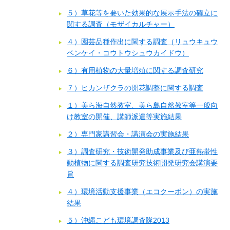
５）草花等を要いた効果的な展示手法の確立に
関する調査（モザイカルチャー）
４）園芸品種作出に関する調査（リュウキュウ
ベンケイ・コウトウシュウカイドウ）
６）有用植物の大量増殖に関する調査研究
７）ヒカンザクラの開花調整に関する調査
１）美ら海自然教室、美ら島自然教室等一般向
け教室の開催、講師派遣等実施結果
２）専門家講習会・講演会の実施結果
３）調査研究・技術開発助成事業及び亜熱帯性
動植物に関する調査研究技術開発研究会講演要
旨
４）環境活動支援事業（エコクーポン）の実施
結果
５）沖縄こども環境調査隊2013