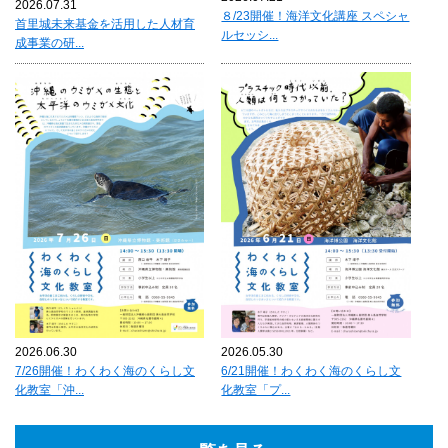
2026.07.31
８/23開催！海洋文化講座 スペシャ
首里城未来基金を活用した人材育
ルセッシ...
成事業の研...
2026.06.30
2026.05.30
7/26開催！わくわく海のくらし文
6/21開催！わくわく海のくらし文
化教室「沖...
化教室「プ...