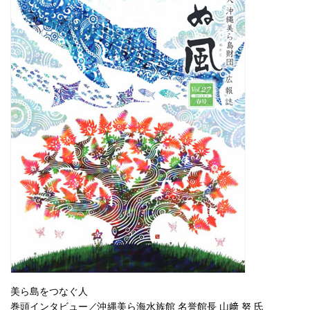
美ら島をつなぐ人
巻頭インタビュー／沖縄美ら海水族館 名誉館長 山﨑 努 氏