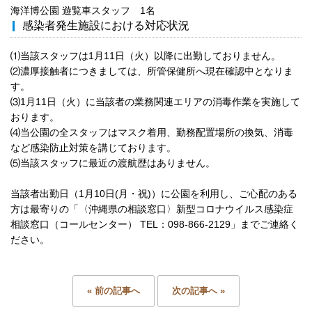
海洋博公園 遊覧車スタッフ 1名
感染者発生施設における対応状況
⑴当該スタッフは1月11日（火）以降に出勤しておりません。
⑵濃厚接触者につきましては、所管保健所へ現在確認中となりま
す。
⑶1月11日（火）に当該者の業務関連エリアの消毒作業を実施して
おります。
⑷当公園の全スタッフはマスク着用、勤務配置場所の換気、消毒
など感染防止対策を講じております。
⑸当該スタッフに最近の渡航歴はありません。
当該者出勤日（1月10日(月・祝)）に公園を利用し、ご心配のある
方は最寄りの「〈沖縄県の相談窓口〉新型コロナウイルス感染症
相談窓口（コールセンター） TEL：098-866-2129」までご連絡く
ださい。
« 前の記事へ
次の記事へ »