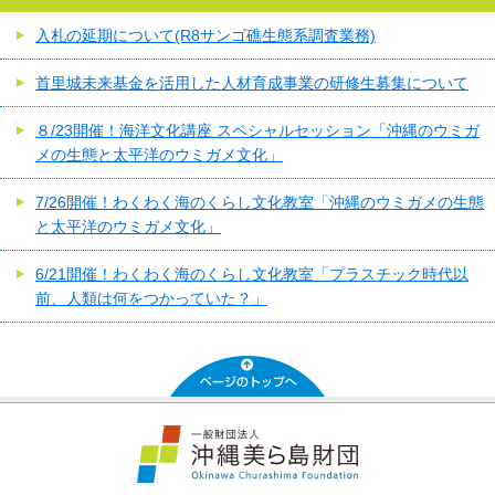
入札の延期について(R8サンゴ礁生態系調査業務)
首里城未来基金を活用した人材育成事業の研修生募集について
８/23開催！海洋文化講座 スペシャルセッション「沖縄のウミガ
メの生態と太平洋のウミガメ文化」
7/26開催！わくわく海のくらし文化教室「沖縄のウミガメの生態
と太平洋のウミガメ文化」
6/21開催！わくわく海のくらし文化教室「プラスチック時代以
前、人類は何をつかっていた？」