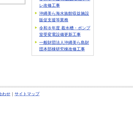
レ改修工事
沖縄美ら海水族館収益施設
販促支援等業務
令和８年度 着水槽・ポンプ
室受変電設備更新工事
一般財団法人沖縄美ら島財
団本部棟研究棟改修工事
合わせ
｜
サイトマップ