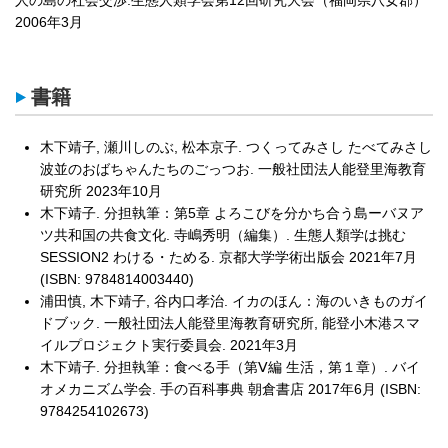
人の島の社会交渉.生態人類学会第12回研究大会（福岡県八女郡）
2006年3月
書籍
木下靖子, 瀬川しのぶ, 松本京子. つくってみさし たべてみさし
波並のおばちゃんたちのごっつお. 一般社団法人能登里海教育
研究所 2023年10月
木下靖子. 分担執筆：第5章 よろこびを分かち合う島ーバヌア
ツ共和国の共食文化. 寺嶋秀明（編集）. 生態人類学は挑む
SESSION2 わける・ためる. 京都大学学術出版会 2021年7月
(ISBN: 9784814003440)
浦田慎, 木下靖子, 谷内口孝治. イカのほん：海のいきものガイ
ドブック. 一般社団法人能登里海教育研究所, 能登小木港スマ
イルプロジェクト実行委員会. 2021年3月
木下靖子. 分担執筆：食べる手（第Ⅴ編 生活，第１章）. バイ
オメカニズム学会. 手の百科事典 朝倉書店 2017年6月 (ISBN:
9784254102673)