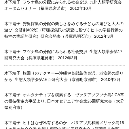
木下靖子. フツナ島の分配にみられる社会交渉. 九州人類学研究会
オータムセミナー（福岡県宮若市） 2012年10月
木下靖子. 狩猟採集の分配の楽しさをめぐる子どもの遊びと大人の
遊び. 交替劇A02班（狩猟採集民の調査に基づくヒトの学習行動の
特性の実証的研究）研究会発表（兵庫県明石市） 2012年3月
木下靖子. フツナ島の分配にみられる社会交渉. 生態人類学会第17
回研究大会（兵庫県姫路市） 2012年3月
木下靖子. 旅回りのテクネー―沖縄伊良部島佐良浜、老漁師の語り
から. 生態人類学会第16回研究大会（京都府京都市） 2010年3月
木下靖子. オルタナティブを模索する―ヴァヌアツフツナ島JICA草
の根技術協力事業より. 日本オセアニア学会第26回研究大会（大分
県別府市）
木下靖子. ヒトはなぜ私有するのか―バヌアツ共和国メリック島15