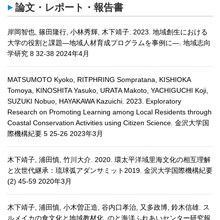
論文・レポート・報告書
岸岡智也, 篠田隆行, 小林秀輝, 木下靖子. 2023. 地域創生における
大学の役割と課題―地域人材育成プログラムを事例に―. 地域志向
学研究 8 32-38 2024年4月
MATSUMOTO Kyoko, RITPHRING Sompratana, KISHIOKA
Tomoya, KINOSHITA Yasuko, URATA Makoto, YACHIGUCHI Koji,
SUZUKI Nobuo, HAYAKAWA Kazuichi. 2023. Exploratory
Research on Promoting Learning among Local Residents through
Coastal Conservation Activities using Citizen Science. 金沢大学国
際機構紀要 5 25-26 2023年3月
木下靖子, 浦田慎, 竹川大介. 2020. 環太平洋域里海文化の相互理解
と次世代継承：琉球弧アダンサミット2019. 金沢大学国際機構紀要
(2) 45-59 2020年3月
木下靖子, 浦田慎, 小木曽正造, 谷内口孝治, 又多政博, 鈴木信雄. ス
ルメイカの食文化と地域教材化. のと海洋ふれあいセンター研究報