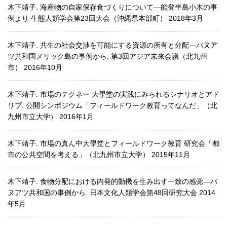
木下靖子. 海産物の自家保存食づくりについて―能登半島小木の事
例より 生態人類学会第23回大会（沖縄県本部町） 2018年3月
木下靖子. 共生の社会交渉を可能にする資源の所有と分配―バヌア
ツ共和国メリック島の事例から. 第3回アジア未来会議（北九州
市） 2016年10月
木下靖子. 市場のテクネー 大學堂の実践にみられるシナリオとアド
リブ. 公開シンポジウム「フィールドワーク教育ってなんだ」（北
九州市立大学） 2016年1月
木下靖子. 市場の真ん中大學堂とフィールドワーク教育 研究会「都
市の公共空間を考える」（北九州市立大学） 2015年11月
木下靖子. 食物分配における内発的動機を生み出す一致の感覚―バ
ヌアツ共和国の事例から. 日本文化人類学会第48回研究大会 2014
年5月