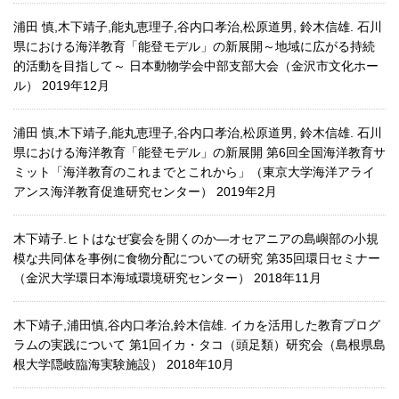
浦田 慎,木下靖子,能丸恵理子,谷内口孝治,松原道男, 鈴木信雄. 石川
県における海洋教育「能登モデル」の新展開～地域に広がる持続
的活動を目指して～ 日本動物学会中部支部大会（金沢市文化ホー
ル） 2019年12月
浦田 慎,木下靖子,能丸恵理子,谷内口孝治,松原道男, 鈴木信雄. 石川
県における海洋教育「能登モデル」の新展開 第6回全国海洋教育サ
ミット「海洋教育のこれまでとこれから」（東京大学海洋アライ
アンス海洋教育促進研究センター） 2019年2月
木下靖子.ヒトはなぜ宴会を開くのか―オセアニアの島嶼部の小規
模な共同体を事例に食物分配についての研究 第35回環日セミナー
（金沢大学環日本海域環境研究センター） 2018年11月
木下靖子,浦田慎,谷内口孝治,鈴木信雄. イカを活用した教育プログ
ラムの実践について 第1回イカ・タコ（頭足類）研究会（島根県島
根大学隠岐臨海実験施設） 2018年10月