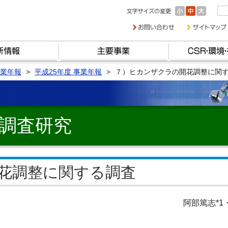
業年報
平成25年度 事業年報
７）ヒカンザクラの開花調整に関
調査研究
花調整に関する調査
阿部篤志*1