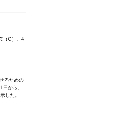
桜（C）、4
らせるための
1日から、
に示した。