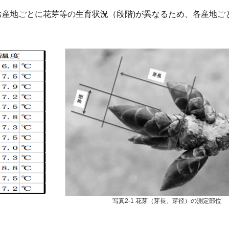
産地ごとに花芽等の生育状況（段階)が異なるため、各産地ご
写真2-1 花芽（芽長、芽径）の測定部位