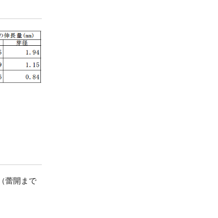
（蕾開まで