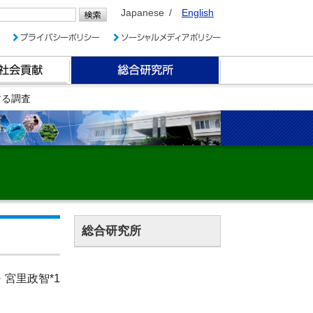
Japanese
English
する調査
総合研究所
・宮里政智*1