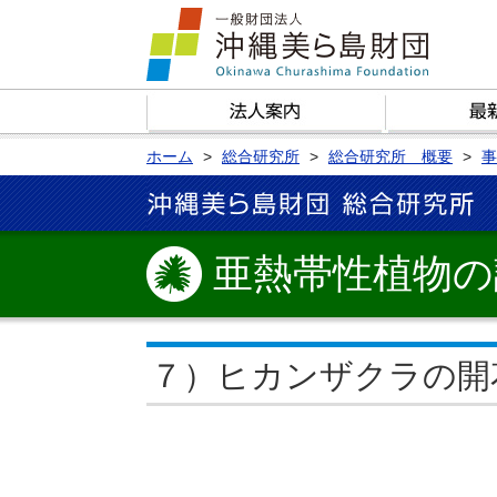
ホーム
総合研究所
総合研究所 概要
事
亜熱帯性植物の
７）ヒカンザクラの開