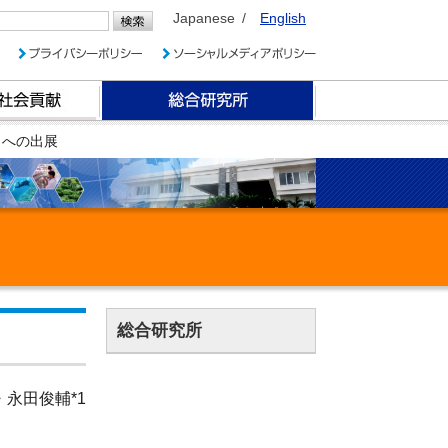
Japanese
English
トへの出展
総合研究所
・永田俊輔*1