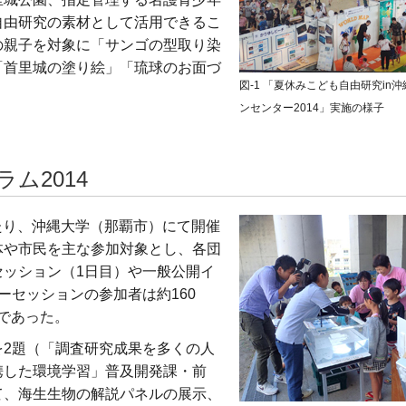
自由研究の素材として活用できるこ
の親子を対象に「サンゴの型取り染
「首里城の塗り絵」「琉球のお面づ
図-1 「夏休みこども自由研究in
ンセンター2014」実施の様子
ム2014
わたり、沖縄大学（那覇市）にて開催
体や市民を主な参加対象とし、各団
ッション（1日目）や一般公開イ
ーセッションの参加者は約160
名であった。
2題（「調査研究成果を多くの人
携した環境学習」普及開発課・前
て、海生生物の解説パネルの展示、