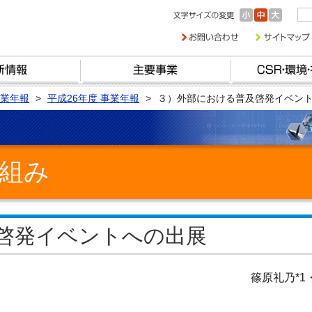
業年報
平成26年度 事業年報
３）外部における普及啓発イベン
組み
啓発イベントへの出展
篠原礼乃*1