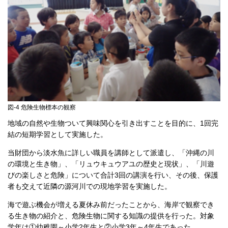
図-4 危険生物標本の観察
地域の自然や生物ついて興味関心を引き出すことを目的に、1回完
結の短期学習として実施した。
当財団から淡水魚に詳しい職員を講師として派遣し、「沖縄の川
の環境と生き物」、「リュウキュウアユの歴史と現状」、「川遊
びの楽しさと危険」について合計3回の講演を行い、その後、保護
者も交えて近隣の源河川での現地学習を実施した。
海で遊ぶ機会が増える夏休み前だったことから、海岸で観察でき
る生き物の紹介と、危険生物に関する知識の提供を行った。対象
学年は①幼稚園～小学2年生と②小学3年～4年生であった。