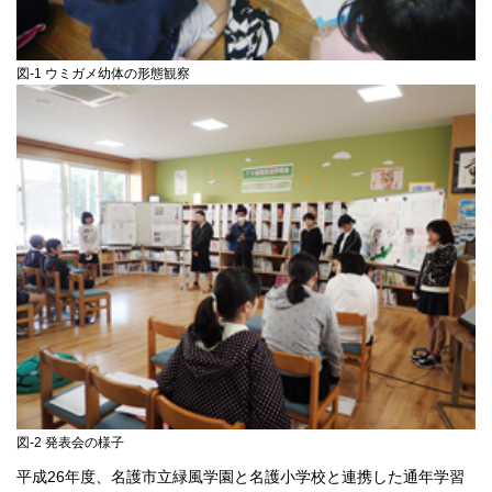
図-1 ウミガメ幼体の形態観察
図-2 発表会の様子
平成26年度、名護市立緑風学園と名護小学校と連携した通年学習