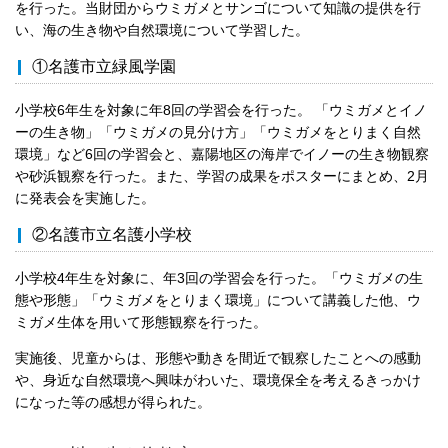
を行った。当財団からウミガメとサンゴについて知識の提供を行
い、海の生き物や自然環境について学習した。
①名護市立緑風学園
小学校6年生を対象に年8回の学習会を行った。 「ウミガメとイノ
ーの生き物」「ウミガメの見分け方」「ウミガメをとりまく自然
環境」など6回の学習会と、嘉陽地区の海岸でイノーの生き物観察
や砂浜観察を行った。また、学習の成果をポスターにまとめ、2月
に発表会を実施した。
②名護市立名護小学校
小学校4年生を対象に、年3回の学習会を行った。「ウミガメの生
態や形態」「ウミガメをとりまく環境」について講義した他、ウ
ミガメ生体を用いて形態観察を行った。
実施後、児童からは、形態や動きを間近で観察したことへの感動
や、身近な自然環境へ興味がわいた、環境保全を考えるきっかけ
になった等の感想が得られた。