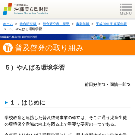
ホーム
総合研究所
総合研究所 概要
事業年報
平成26年度 事業年報
５）やんばる環境学習
普及啓発の取り組み
５）やんばる環境学習
前田好美*1・岡慎一郎*2
１．はじめに
学校教育と連携した普及啓発事業の確立は、そこに通う児童生徒
の環境保全意識の向上を図る上で重要な要素の一つである。
今年度よりやんばる環境学習として、県内北部地域の小学校や教