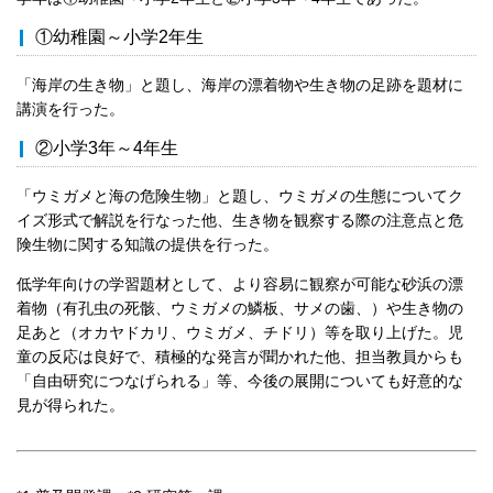
①幼稚園～小学2年生
「海岸の生き物」と題し、海岸の漂着物や生き物の足跡を題材に
講演を行った。
②小学3年～4年生
「ウミガメと海の危険生物」と題し、ウミガメの生態についてク
イズ形式で解説を行なった他、生き物を観察する際の注意点と危
険生物に関する知識の提供を行った。
低学年向けの学習題材として、より容易に観察が可能な砂浜の漂
着物（有孔虫の死骸、ウミガメの鱗板、サメの歯、）や生き物の
足あと（オカヤドカリ、ウミガメ、チドリ）等を取り上げた。児
童の反応は良好で、積極的な発言が聞かれた他、担当教員からも
「自由研究につなげられる」等、今後の展開についても好意的な
見が得られた。