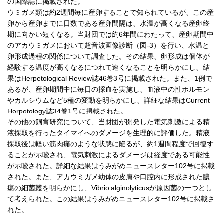
の国際誌に掲載された。
ウミガメ類は約2週間毎に産卵することで知られているが、この産
卵から産卵までに日数である産卵間隔は、水温が高くなる産卵終
期に向かい短くなる。当財団では約6年間にわたって、産卵期間中
のアカウミガメにおいて超音波画像診断（図-3）を行い、水温と
卵形成過程の関係について調査した。その結果、卵形成は個体が
経験する温度が高くなるにつれて速くなることを明らかにし、結
果はHerpetological Review誌46巻3号に掲載された。また、1例で
あるが、産卵期間中に毎日の採血を実施し、血液中の性ホルモン
やカルシウムなど5種の変動を明らかにし、詳細な結果はCurrent
Herpetology誌34巻1号に掲載された。
その他の飼育研究について、当財団が開発した電気刺激による精
液採取を行ったタイマイへのダメージを生理的に評価した。精液
採取後は軽い筋肉痛のような状態に陥るが、約1週間程度で回復す
ることが示唆され、電気刺激によるダメージは経度である可能性
が示唆された。詳細な結果はうみがめニュースレター102号に掲載
された。また、アカウミガメ幼体の皮膚や口腔内に形成された膿
瘍の細菌叢を明らかにし、Vibrio alginolyticusが原因菌の一つとし
て考えられた。この結果はうみがめニュースレター102号に掲載さ
れた。