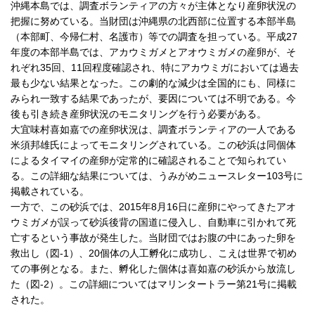
沖縄本島では、調査ボランティアの方々が主体となり産卵状況の
把握に努めている。当財団は沖縄県の北西部に位置する本部半島
（本部町、今帰仁村、名護市）等での調査を担っている。平成27
年度の本部半島では、アカウミガメとアオウミガメの産卵が、そ
れぞれ35回、11回程度確認され、特にアカウミガにおいては過去
最も少ない結果となった。この劇的な減少は全国的にも、同様に
みられ一致する結果であったが、要因については不明である。今
後も引き続き産卵状況のモニタリングを行う必要がある。
大宜味村喜如嘉での産卵状況は、調査ボランティアの一人である
米須邦雄氏によってモニタリングされている。この砂浜は同個体
によるタイマイの産卵が定常的に確認されることで知られてい
る。この詳細な結果については、うみがめニュースレター103号に
掲載されている。
一方で、この砂浜では、2015年8月16日に産卵にやってきたアオ
ウミガメが誤って砂浜後背の国道に侵入し、自動車に引かれて死
亡するという事故が発生した。当財団ではお腹の中にあった卵を
救出し（図-1）、20個体の人工孵化に成功し、こえは世界で初め
ての事例となる。また、孵化した個体は喜如嘉の砂浜から放流し
た（図-2）。この詳細についてはマリンタートラー第21号に掲載
された。