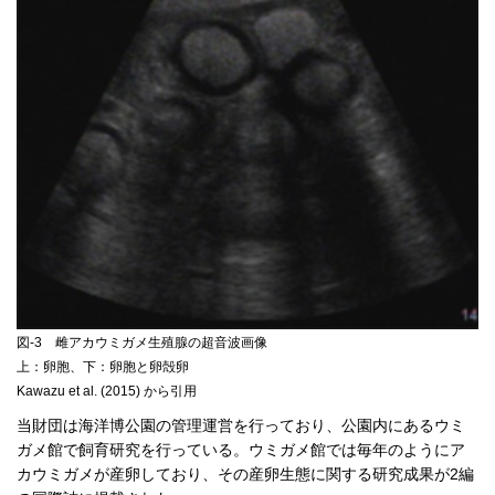
図-3 雌アカウミガメ生殖腺の超音波画像
上：卵胞、下：卵胞と卵殻卵
Kawazu et al. (2015) から引用
当財団は海洋博公園の管理運営を行っており、公園内にあるウミ
ガメ館で飼育研究を行っている。ウミガメ館では毎年のようにア
カウミガメが産卵しており、その産卵生態に関する研究成果が2編