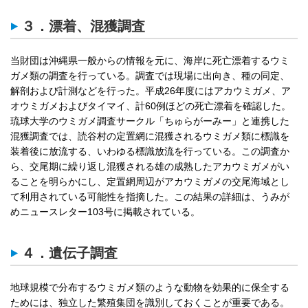
３．漂着、混獲調査
当財団は沖縄県一般からの情報を元に、海岸に死亡漂着するウミ
ガメ類の調査を行っている。調査では現場に出向き、種の同定、
解剖および計測などを行った。平成26年度にはアカウミガメ、ア
オウミガメおよびタイマイ、計60例ほどの死亡漂着を確認した。
琉球大学のウミガメ調査サークル「ちゅらがーみー」と連携した
混獲調査では、読谷村の定置網に混獲されるウミガメ類に標識を
装着後に放流する、いわゆる標識放流を行っている。この調査か
ら、交尾期に繰り返し混獲される雄の成熟したアカウミガメがい
ることを明らかにし、定置網周辺がアカウミガメの交尾海域とし
て利用されている可能性を指摘した。この結果の詳細は、うみが
めニュースレター103号に掲載されている。
４．遺伝子調査
地球規模で分布するウミガメ類のような動物を効果的に保全する
ためには、独立した繁殖集団を識別しておくことが重要である。