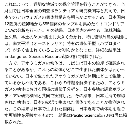
これによって、適切な地域での保全管理を行うことができる。当
財団では日本全国の調査ボランティアや研究機関等と共同で、日
本でのアカウミガメの個体群構造を明らかにするため、日本国内
12箇所の産卵地から555個体のサンプルを集めたミトコンドリア
DNAの分析を行った。その結果、日本国内の中でも、琉球列島、
屋久島、本土の3つの集団に大きく分かれ、特に琉球列島の集団に
は、南太平洋（オーストラリア）特有の遺伝子型（ハプロタイ
プ）が多く含まれていることが明らかとなった。詳細な結果は
Endangered Species Research誌30巻に掲載された。
一方で、アオウミガメの幼体は、しばしば日本の沿岸で確認され
ることがあるが、これらの幼体がどこで生まれた個体かはわかっ
ていない。日本で生まれたアオウミガメが幼体期にどこで生活し
ているかも不明である。これらの課題を解決するため、アオウミ
ガメの幼体における同様の遺伝子分析を、日本各地の調査ボラン
ティアや研究機関と共同で実施した。その結果、日本近海で確認
された幼体は、日本の砂浜で生まれた個体であることが推測され
た。この結果は日本で生まれた個体は、日本近海で幼体期を過ご
す可能性を示唆するもので、結果はPacific Science誌70巻1号に掲
載された。