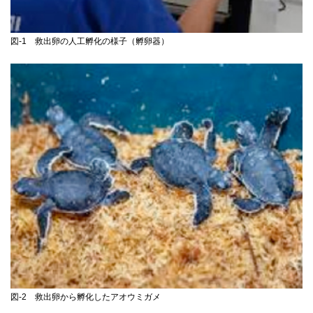
図-1 救出卵の人工孵化の様子（孵卵器）
図-2 救出卵から孵化したアオウミガメ