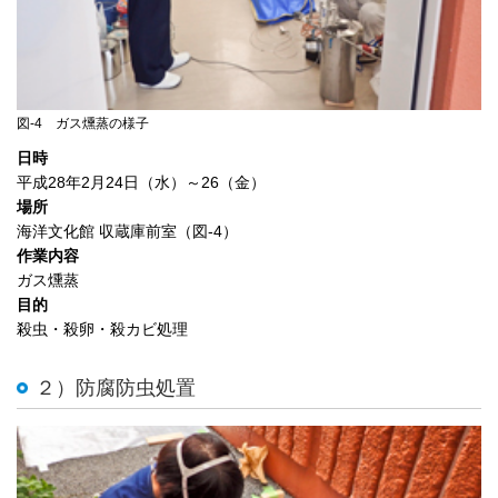
図-4 ガス燻蒸の様子
日時
平成28年2月24日（水）～26（金）
場所
海洋文化館 収蔵庫前室（図-4）
作業内容
ガス燻蒸
目的
殺虫・殺卵・殺カビ処理
２）防腐防虫処置