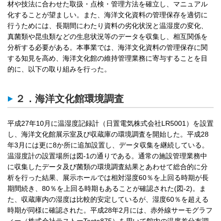
材や技法に合わせた取扱・点検・管理方法を確立し、マニュアル
化することが望ましい。また、海洋文化資料の管理保存を適切に
行うためには、長期間にわたり資料の劣化状況と温湿度の変化、
真菌類や昆虫類などの生息状況等のデータを収集し、相互関係を
分析する必要がある。本事業では、海洋文化資料の管理保存に関
する知見を高め、海洋文化館の維持管理業務に寄与することを目
的に、以下の取り組みを行った。
２．海洋文化館環境調査
平成27年10月に温湿度記録計（日置電気株式会社LR5001）を設置
し、海洋文化館展示室及び収蔵庫の環境調査を開始した。平成28
年3月には更に8か所に追加設置し、データ収集を継続している。
温湿度計の設置場所は図-1の通りである。通常の施設管理業務中
に収集したデータ及び菌類の環境調査結果とあわせて総合的に分
析を行った結果、展示ホールでは相対湿度60％を上回る時期が長
期間続き、80％を上回る時期もあることが確認された(図-2)。ま
た、収蔵庫内の湿度は比較的安定しているが、湿度60％を超える
時期が同様に確認された。平成28年2月には、赤外線サーモグラフ
ィー（株式会社テストーTesto875）を用いて館内の温度差分布調