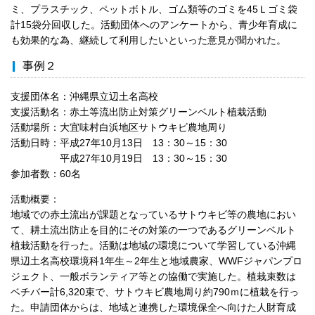
ミ、プラスチック、ペットボトル、ゴム類等のゴミを45Ｌゴミ袋
計15袋分回収した。活動団体へのアンケートから、青少年育成に
も効果的な為、継続して利用したいといった意見が聞かれた。
事例２
支援団体名：沖縄県立辺土名高校
支援活動名：赤土等流出防止対策グリーンベルト植栽活動
活動場所：大宜味村白浜地区サトウキビ農地周り
活動日時：平成27年10月13日 13：30～15：30
平成27年10月19日 13：30～15：30
参加者数：60名
活動概要：
地域での赤土流出が課題となっているサトウキビ等の農地におい
て、耕土流出防止を目的にその対策の一つであるグリーンベルト
植栽活動を行った。活動は地域の環境について学習している沖縄
県辺土名高校環境科1年生～2年生と地域農家、WWFジャパンプロ
ジェクト、一般ボランティア等との協働で実施した。植栽束数は
ベチバー計6,320束で、サトウキビ農地周り約790ｍに植栽を行っ
た。申請団体からは、地域と連携した環境保全へ向けた人財育成