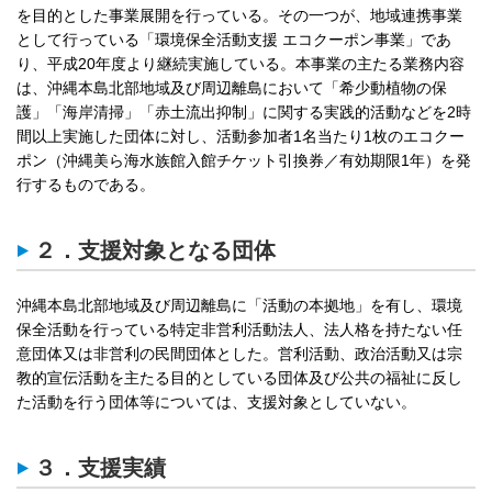
を目的とした事業展開を行っている。その一つが、地域連携事業
として行っている「環境保全活動支援 エコクーポン事業」であ
り、平成20年度より継続実施している。本事業の主たる業務内容
は、沖縄本島北部地域及び周辺離島において「希少動植物の保
護」「海岸清掃」「赤土流出抑制」に関する実践的活動などを2時
間以上実施した団体に対し、活動参加者1名当たり1枚のエコクー
ポン（沖縄美ら海水族館入館チケット引換券／有効期限1年）を発
行するものである。
２．支援対象となる団体
沖縄本島北部地域及び周辺離島に「活動の本拠地」を有し、環境
保全活動を行っている特定非営利活動法人、法人格を持たない任
意団体又は非営利の民間団体とした。営利活動、政治活動又は宗
教的宣伝活動を主たる目的としている団体及び公共の福祉に反し
た活動を行う団体等については、支援対象としていない。
３．支援実績