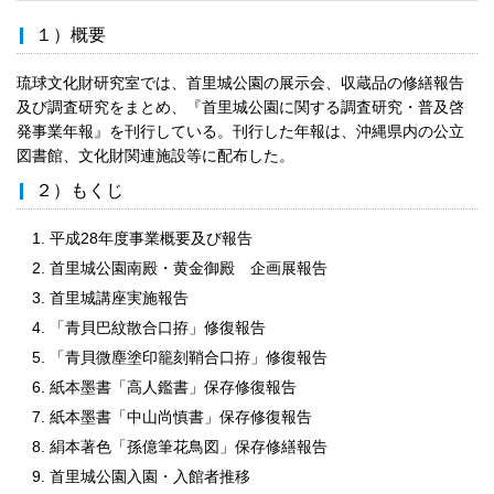
１）概要
琉球文化財研究室では、首里城公園の展示会、収蔵品の修繕報告
及び調査研究をまとめ、『首里城公園に関する調査研究・普及啓
発事業年報』を刊行している。刊行した年報は、沖縄県内の公立
図書館、文化財関連施設等に配布した。
２）もくじ
平成28年度事業概要及び報告
首里城公園南殿・黄金御殿 企画展報告
首里城講座実施報告
「青貝巴紋散合口拵」修復報告
「青貝微塵塗印籠刻鞘合口拵」修復報告
紙本墨書「高人鑑書」保存修復報告
紙本墨書「中山尚慎書」保存修復報告
絹本著色「孫億筆花鳥図」保存修繕報告
首里城公園入園・入館者推移