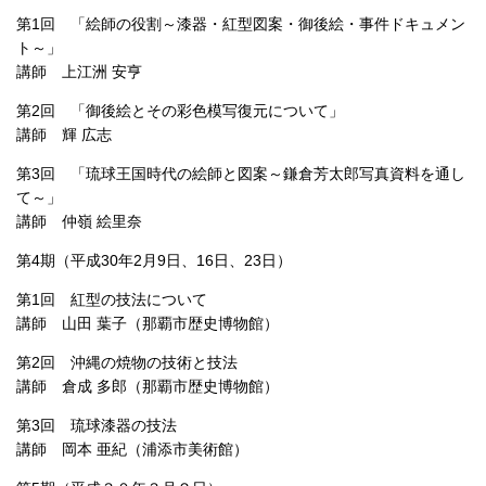
第1回 「絵師の役割～漆器・紅型図案・御後絵・事件ドキュメン
ト～」
講師 上江洲 安亨
第2回 「御後絵とその彩色模写復元について」
講師 輝 広志
第3回 「琉球王国時代の絵師と図案～鎌倉芳太郎写真資料を通し
て～」
講師 仲嶺 絵里奈
第4期（平成30年2月9日、16日、23日）
第1回 紅型の技法について
講師 山田 葉子（那覇市歴史博物館）
第2回 沖縄の焼物の技術と技法
講師 倉成 多郎（那覇市歴史博物館）
第3回 琉球漆器の技法
講師 岡本 亜紀（浦添市美術館）