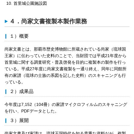
首里城公園施設図
４．尚家文書複製本製作業務
１）概要
尚家文書とは、那覇市歴史博物館に所蔵されている尚家（琉球国
王家）に伝わっていた史料のことで、当財団では平成21年度から
首里城に関する調査研究・普及啓発を目的に複製本の製作を行っ
ている。平成27年度に尚家文書複製を一通り終え、同年に同館所
有の家譜（琉球の士族の系図を記した史料）のスキャニングも行
っている。
２）成果品
今年度は7,152（104冊）の家譜マイクロフィルムのスキャニング
を行い、PDFデータとした。
３）展開
尚家文書及び家譜は、琉球王国時代を知る貴重な資料だが、複製