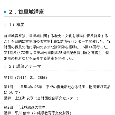
２．首里城講座
１）概要
首里城講座は、首里城に関する歴史・文化を県民に普及啓発する
ことを目的に首里城公園首里杜館1階情報センターで開催した。当
財団の職員の他に県内の多才な講師陣を招聘し、5期14回行った。
第1期及び第2期は首里城公園開園25周年記念特別展と連携し、特
別展の見所などを紹介する講座を開催した。
２）講師とテーマ
第1期（7月14、21、28日）
第1回 「首里城の25年 平成の復元新たなる遺宝～財団新収蔵品
について～」
講師 上江洲 安亨（当財団総合研究センター）
第2回 「琉球絵画の世界」
講師 平川 信幸（沖縄県教育庁文化財課）