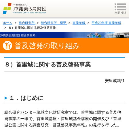
ホーム
総合研究所
総合研究所 概要
事業年報
平成29年度 事業年報
８）首里城に関する普及啓発事業
普及啓発の取り組み
８）首里城に関する普及啓発事業
安里成哉*1
１．はじめに
総合研究センター琉球文化財研究室では、首里城に関する普及啓
発事業の一環で、首里城講座・首里城基金講座の開催及び『首里
城公園に関する調査研究・普及啓発事業年報』の発行を行った。