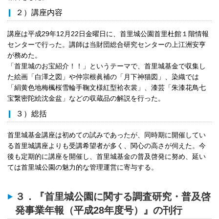
２）講座内容
講座は平成29年12月22日金曜日に、首里城公園首里杜館１階情報
センターで行った。講師は当財団総合研究センターの上江洲安亨
が務めた。
「首里城のお宝紹介！！」というテーマで、首里城基金で収集し
た絵画「白澤之図」や仲宗根眞補の「月下神猫図」、染織では
「絹黄色地梅楓桜雪輪手鞠文様紅型袷衣裳」、漆芸「朱漆花鳥七
宝繋密陀絵沈金盆」などの収蔵品の解説を行った。
３）総括
首里城基金講座は初めての試みであったが、同時期に開催してい
る首里城講座よりも受講希望者が多く、関心の高さが伺えた。今
後も定期的に講座を開催し、首里城基金の普及啓発に努め、延い
ては首里城公園の魅力的な管理運営に寄与する。
３．『首里城公園に関する調査研究・普及啓
発事業年報（平成28年度号）』の刊行