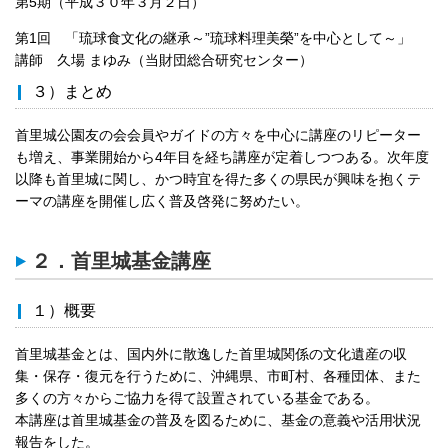
第5期（平成３０年３月２日）
第1回 「琉球食文化の継承～”琉球料理美榮”を中心として～」
講師 久場 まゆみ（当財団総合研究センター）
３）まとめ
首里城公園友の会会員やガイドの方々を中心に講座のリピーター
も増え、事業開始から4年目を経ち講座が定着しつつある。次年度
以降も首里城に関し、かつ時宜を得た多くの県民が興味を抱くテ
ーマの講座を開催し広く普及啓発に努めたい。
２．首里城基金講座
１）概要
首里城基金とは、国内外に散逸した首里城関係の文化遺産の収
集・保存・復元を行うために、沖縄県、市町村、各種団体、また
多くの方々からご協力を得て設置されている基金である。
本講座は首里城基金の普及を図るために、基金の意義や活用状況
報告をした。