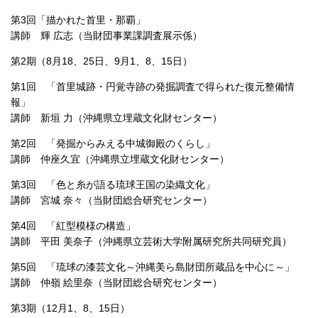
第3回「描かれた首里・那覇」
講師 輝 広志（当財団事業課調査展示係）
第2期（8月18、25日、9月1、8、15日）
第1回 「首里城跡・円覚寺跡の発掘調査で得られた復元整備情
報」
講師 新垣 力（沖縄県立埋蔵文化財センター）
第2回 「発掘からみえる中城御殿のくらし」
講師 仲座久宜（沖縄県立埋蔵文化財センター）
第3回 「色と糸が語る琉球王国の染織文化」
講師 宮城 奈々（当財団総合研究センター）
第4回 「紅型模様の構造」
講師 平田 美奈子（沖縄県立芸術大学附属研究所共同研究員）
第5回 「琉球の漆芸文化～沖縄美ら島財団所蔵品を中心に～」
講師 仲嶺 絵里奈（当財団総合研究センター）
第3期（12月1、8、15日）