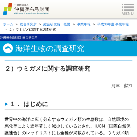
ホーム
総合研究所
総合研究所 概要
事業年報
平成30年度 事業年報
２）ウミガメに関する調査研究
海洋生物の調査研究
２）ウミガメに関する調査研究
河津 勲*1
１． はじめに
世界中の海洋に広く分布するウミガメ類の生息数は、自然環境の
悪化等により近年著しく減少しているとされ、IUCN（国際自然保
護連合）のレッドリストにも全種が掲載されている。ウミガメ類