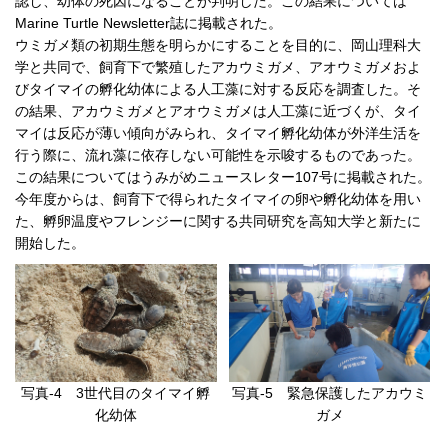
認し、幼体の死因になることが判明した。この結果については
Marine Turtle Newsletter誌に掲載された。
ウミガメ類の初期生態を明らかにすることを目的に、岡山理科大
学と共同で、飼育下で繁殖したアカウミガメ、アオウミガメおよ
びタイマイの孵化幼体による人工藻に対する反応を調査した。そ
の結果、アカウミガメとアオウミガメは人工藻に近づくが、タイ
マイは反応が薄い傾向がみられ、タイマイ孵化幼体が外洋生活を
行う際に、流れ藻に依存しない可能性を示唆するものであった。
この結果についてはうみがめニュースレター107号に掲載された。
今年度からは、飼育下で得られたタイマイの卵や孵化幼体を用い
た、孵卵温度やフレンジーに関する共同研究を高知大学と新たに
開始した。
写真-4 3世代目のタイマイ孵
写真-5 緊急保護したアカウミ
化幼体
ガメ