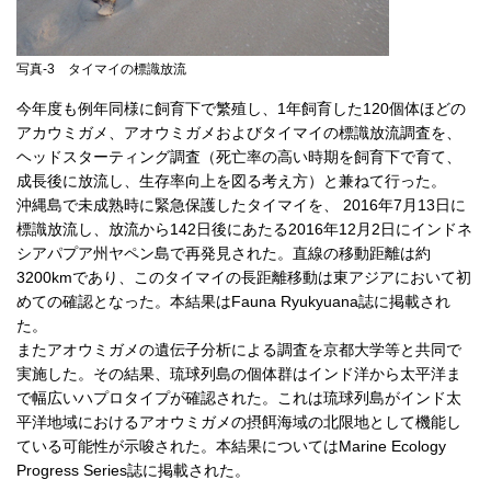
写真-3 タイマイの標識放流
今年度も例年同様に飼育下で繁殖し、1年飼育した120個体ほどの
アカウミガメ、アオウミガメおよびタイマイの標識放流調査を、
ヘッドスターティング調査（死亡率の高い時期を飼育下で育て、
成長後に放流し、生存率向上を図る考え方）と兼ねて行った。
沖縄島で未成熟時に緊急保護したタイマイを、 2016年7月13日に
標識放流し、放流から142日後にあたる2016年12月2日にインドネ
シアパプア州ヤペン島で再発見された。直線の移動距離は約
3200kmであり、このタイマイの長距離移動は東アジアにおいて初
めての確認となった。本結果はFauna Ryukyuana誌に掲載され
た。
またアオウミガメの遺伝子分析による調査を京都大学等と共同で
実施した。その結果、琉球列島の個体群はインド洋から太平洋ま
で幅広いハプロタイプが確認された。これは琉球列島がインド太
平洋地域におけるアオウミガメの摂餌海域の北限地として機能し
ている可能性が示唆された。本結果についてはMarine Ecology
Progress Series誌に掲載された。