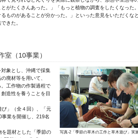
ことがたくさんあった。」「もっと植物の調査をしたくなった
けるものがあることが分かった。」といった意見をいただくな
供できた。
作室（10事業）
を対象とし、沖縄で採集
品の廃材等を用いて、
る。工作物の作製過程で
、創造性を養うことを目
遊び」（全４回）、「元
事業を開催し、219名
物を題材とした「季節の
写真-2「季節の草木の工作と草木遊び」実