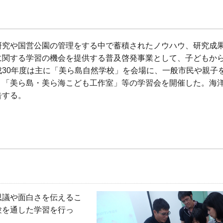
研究や国営公園の管理をする中で蓄積されたノウハウ、研究成
に関する学習の機会を提供する普及啓発事業として、子どもか
30年度は主に「美ら島自然学校」を会場に、一般市民や親子
、「美ら島・美ら海こども工作室」等の学習会を開催した。海
告する。
）
思議や面白さを伝えるこ
験を通した学習を行っ