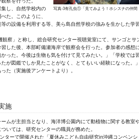
外観察を行った。
採集し、自然学校内の
写真-3有孔虫①「見てみよう！ホシスナの仲間
調べた。このように、
鏡等の設備を利用する等、美ら島自然学校の強みを生かした学
磯観察」と称し、総合研究センター視聴覚室にて、サンゴとサ
学習した後、本部町備瀬海岸で観察会を行った。参加者の感想
無かった。今後は生物も気を付けて見てみたい。」「学校では
ったが図鑑でしか見たことがなく、とてもいい経験になった。
あった（実施後アンケートより）。
実施
チームが主担当となり、海洋博公園内にて動植物に関する教室
については、研究センターの職員が務めた。
センターで開催された「夏休みこども自由研究in沖縄コンベンシ