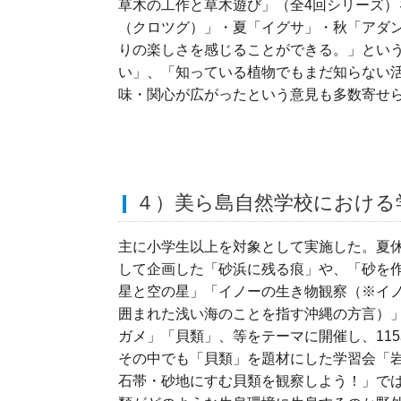
草木の工作と草木遊び」（全4回シリーズ）
（クロツグ）」・夏「イグサ」・秋「アダ
りの楽しさを感じることができる。」とい
い」、「知っている植物でもまだ知らない
味・関心が広がったという意見も多数寄せら
４）美ら島自然学校における
主に小学生以上を対象として実施した。夏
して企画した「砂浜に残る痕」や、「砂を
星と空の星」「イノーの生き物観察（※イ
囲まれた浅い海のことを指す沖縄の方言）
ガメ」「貝類」、等をテーマに開催し、11
その中でも「貝類」を題材にした学習会「
石帯・砂地にすむ貝類を観察しよう！」で