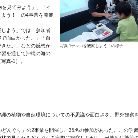
物を見てみよう」、「イ
よう！」の4事業を開催
察しよう」では、参加者
容で面白かった。」「自
できた。」などの感想が
写真-1ナマコを観察しよう！の様子
学習を通して沖縄の海の
（写真-1）。
）
沖縄の植物や自然環境についての不思議や面白さを、野外観察
のどんぐり」の2事業を開催し、35名の参加があった。この学
山林で見られるどんぐりを実際に観察しながら、形態や生態等