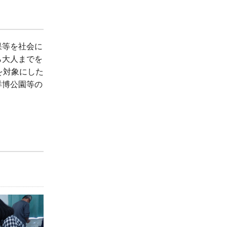
果等を社会に
ら大人までを
を対象にした
洋博公園等の