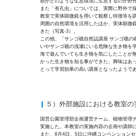
類がどのような生息環境に生息するのか野
また「有孔虫」については、実際に野外で
教室で実体顕微鏡を用いて観察し特徴等を
周囲の自然環境を活用したほか、実体顕微
きた（写真-3）。
この他、「サンゴ礁自然誌講座 サンゴ礁の
いやサンゴ礁の浅瀬にいる危険な生き物を
海で遊んでいても生き物を気にしたことが
かった生き物を知る事ができた。興味はあ
とって学習効果の高い講座となったようで
５）外部施設における教室の
国営公園管理部企画運営チーム、植物管理
実施した。本教室の実施内容の企画や講師
また、8月4日、5日に沖縄コンベンション