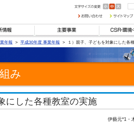
業年報
平成30年度 事業年報
１）親子、子どもを対象にした各
組み
象にした各種教室の実施
伊藝元*1・