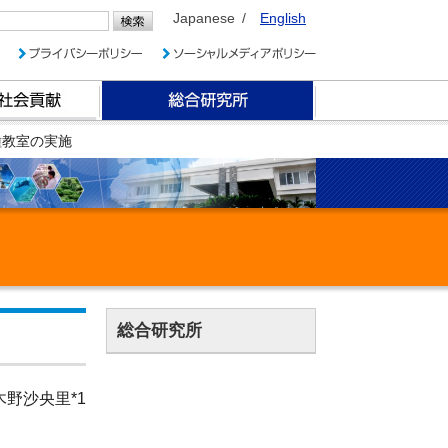
Japanese
English
種教室の実施
総合研究所
木野沙央里*1