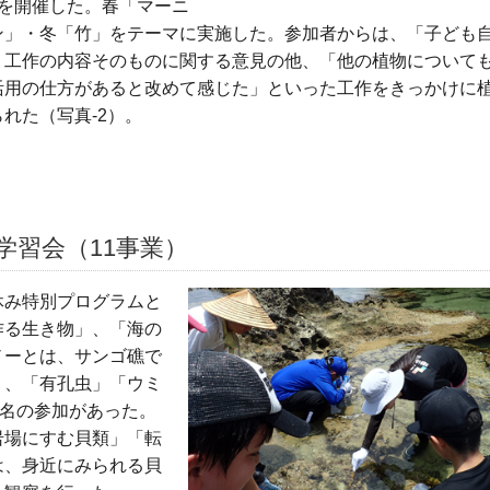
を開催した。春「マーニ
ン」・冬「竹」をテーマに実施した。参加者からは、「子ども
う工作の内容そのものに関する意見の他、「他の植物について
活用の仕方があると改めて感じた」といった工作をきっかけに
れた（写真-2）。
学習会（11事業）
休み特別プログラムと
作る生き物」、「海の
ノーとは、サンゴ礁で
」、「有孔虫」「ウミ
5名の参加があった。
岩場にすむ貝類」「転
は、身近にみられる貝