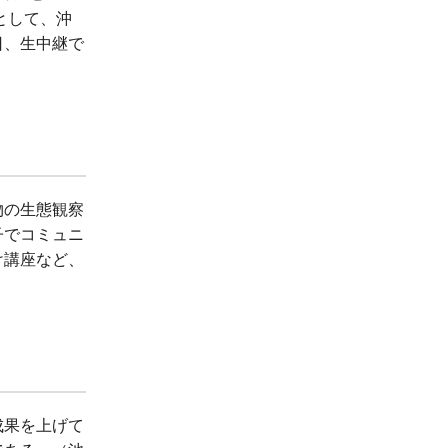
として、沖
日、生中継で
物の生態観察
子でコミュニ
け講座など、
成果を上げて