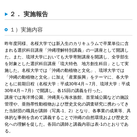
２． 実施報告
１）実施内容
昨年度同様、名桜大学では新入生のカリキュラムで卒業単位に含
まれる選択科目講座「沖縄理解特別講義」の一講座として開講し
た。また、琉球大学においても大学寄附講座を開講し、全学部生
を対象とした選択科目講座「琉大特色 地方創生科目」として実
施した。名桜大学では「沖縄の動植物と文化」、琉球大学では
「沖縄の動植物と文化」に加え「産業振興」をテーマに、各大学
ともに前期日程（名桜大学：平成30年4月～7月、琉球大学：平成
30年4月～7月）で開講し、各15回の講義を行った。
講座では海洋博公園、沖縄美ら海水族館、首里城公園などの施設
管理や、亜熱帯性動植物および歴史文化の調査研究に携わってき
た当財団の職員が講師（写真-1、2）となり、各事業の成果等、具
体的な事例を含めて講義することで沖縄の自然環境および歴史文
化への理解を促した。各回の講師と講義内容は表-1のとおりであ
る。