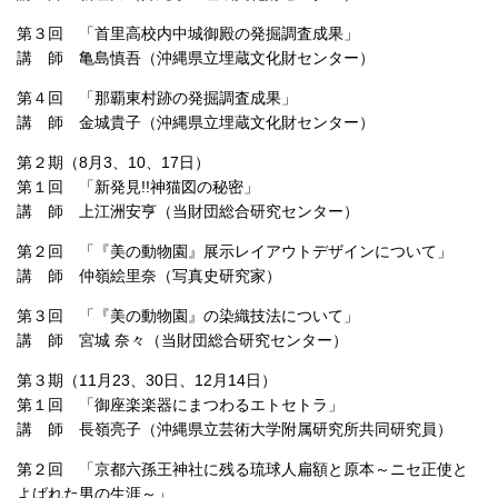
第３回 「首里高校内中城御殿の発掘調査成果」
講 師 亀島慎吾（沖縄県立埋蔵文化財センター）
第４回 「那覇東村跡の発掘調査成果」
講 師 金城貴子（沖縄県立埋蔵文化財センター）
第２期（8月3、10、17日）
第１回 「新発見!!神猫図の秘密」
講 師 上江洲安亨（当財団総合研究センター）
第２回 「『美の動物園』展示レイアウトデザインについて」
講 師 仲嶺絵里奈（写真史研究家）
第３回 「『美の動物園』の染織技法について」
講 師 宮城 奈々（当財団総合研究センター）
第３期（11月23、30日、12月14日）
第１回 「御座楽楽器にまつわるエトセトラ」
講 師 長嶺亮子（沖縄県立芸術大学附属研究所共同研究員）
第２回 「京都六孫王神社に残る琉球人扁額と原本～ニセ正使と
よばれた男の生涯～」