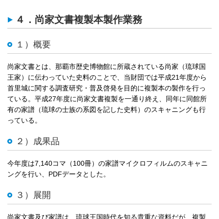
４．尚家文書複製本製作業務
１）概要
尚家文書とは、那覇市歴史博物館に所蔵されている尚家（琉球国
王家）に伝わっていた史料のことで、当財団では平成21年度から
首里城に関する調査研究・普及啓発を目的に複製本の製作を行っ
ている。平成27年度に尚家文書複製を一通り終え、同年に同館所
有の家譜（琉球の士族の系図を記した史料）のスキャニングも行
っている。
２）成果品
今年度は7,140コマ（100冊）の家譜マイクロフィルムのスキャニ
ングを行い、PDFデータとした。
３）展開
尚家文書及び家譜は、琉球王国時代を知る貴重な資料だが、複製