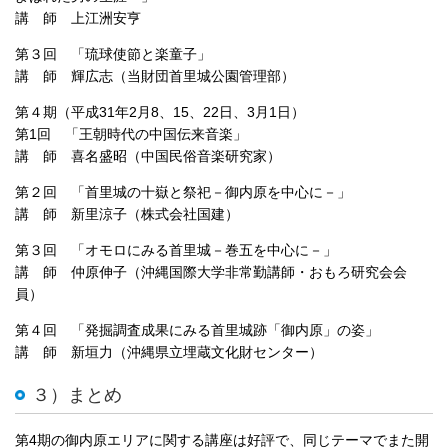
講 師 上江洲安亨
第３回 「琉球使節と楽童子」
講 師 輝広志（当財団首里城公園管理部）
第４期（平成31年2月8、15、22日、3月1日）
第1回 「王朝時代の中国伝来音楽」
講 師 喜名盛昭（中国民俗音楽研究家）
第２回 「首里城の十嶽と祭祀－御内原を中心に－」
講 師 新里涼子（株式会社国建）
第３回 「オモロにみる首里城－巻五を中心に－」
講 師 仲原伸子（沖縄国際大学非常勤講師・おもろ研究会会
員）
第４回 「発掘調査成果にみる首里城跡「御内原」の姿」
講 師 新垣力（沖縄県立埋蔵文化財センター）
３）まとめ
第4期の御内原エリアに関する講座は好評で、同じテーマでまた開