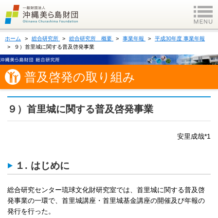
ホーム
総合研究所
総合研究所 概要
事業年報
平成30年度 事業年報
９）首里城に関する普及啓発事業
普及啓発の取り組み
９）首里城に関する普及啓発事業
安里成哉*1
１. はじめに
総合研究センター琉球文化財研究室では、首里城に関する普及啓
発事業の一環で、首里城講座・首里城基金講座の開催及び年報の
発行を行った。