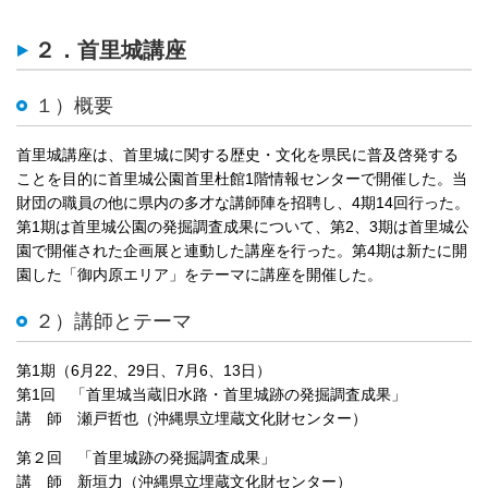
２．首里城講座
１）概要
首里城講座は、首里城に関する歴史・文化を県民に普及啓発する
ことを目的に首里城公園首里杜館1階情報センターで開催した。当
財団の職員の他に県内の多才な講師陣を招聘し、4期14回行った。
第1期は首里城公園の発掘調査成果について、第2、3期は首里城公
園で開催された企画展と連動した講座を行った。第4期は新たに開
園した「御内原エリア」をテーマに講座を開催した。
２）講師とテーマ
第1期（6月22、29日、7月6、13日）
第1回 「首里城当蔵旧水路・首里城跡の発掘調査成果」
講 師 瀬戸哲也（沖縄県立埋蔵文化財センター）
第２回 「首里城跡の発掘調査成果」
講 師 新垣力（沖縄県立埋蔵文化財センター）