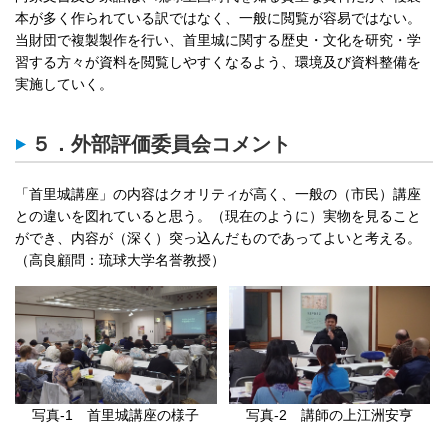
本が多く作られている訳ではなく、一般に閲覧が容易ではない。
当財団で複製製作を行い、首里城に関する歴史・文化を研究・学
習する方々が資料を閲覧しやすくなるよう、環境及び資料整備を
実施していく。
５．外部評価委員会コメント
「首里城講座」の内容はクオリティが高く、一般の（市民）講座
との違いを図れていると思う。（現在のように）実物を見ること
ができ、内容が（深く）突っ込んだものであってよいと考える。
（高良顧問：琉球大学名誉教授）
写真-1 首里城講座の様子
写真-2 講師の上江洲安亨