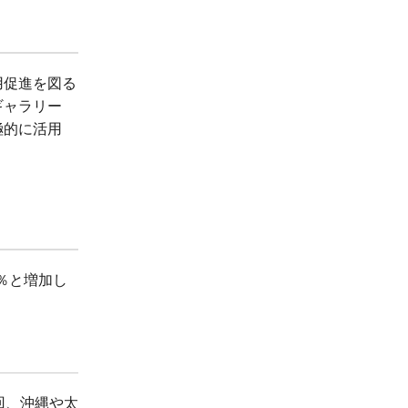
用促進を図る
ギャラリー
極的に活用
8％と増加し
回、沖縄や太