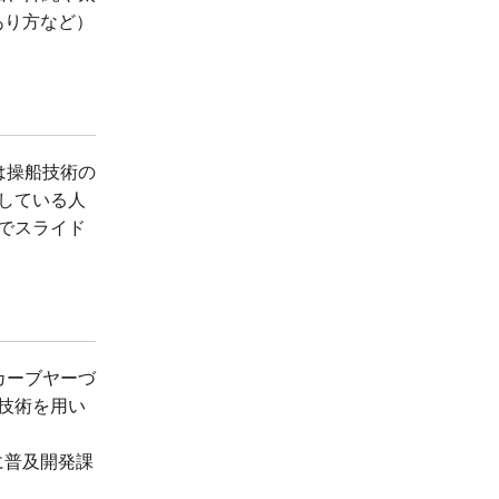
あり方など）
は操船技術の
している人
でスライド
カーブヤーづ
技術を用い
に普及開発課