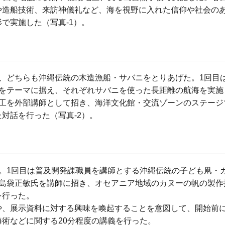
や造船技術、来訪神儀礼など、海を視野に入れた信仰や社会の
で実施した（写真-1）。
、どちらも沖縄伝統の木造漁船・サバニをとりあげた。1回目
興をテーマに据え、それぞれサバニを使った長距離の航海を実施
大工を外部講師として招き、海洋文化館・交流ゾーンのステージ
対話を行った（写真-2）。
。1回目は普及開発課職員を講師とする沖縄伝統の子ども凧・
・島袋正敏氏を講師に招き、オセアニア地域のカヌーの帆の製作
を行った。
や、展示資料に対する興味を喚起することを意図して、開始前
術などに関する20分程度の講義を行った。