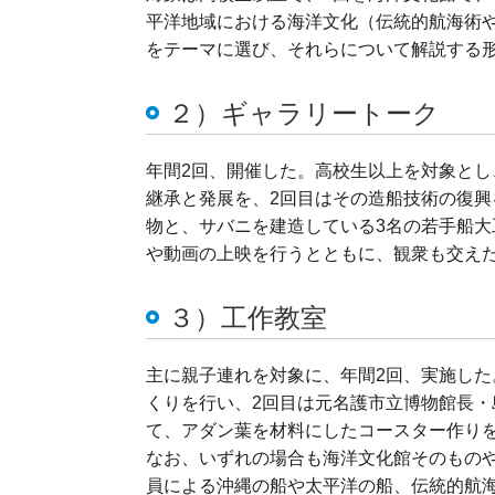
平洋地域における海洋文化（伝統的航海術
をテーマに選び、それらについて解説する形
２）ギャラリートーク
年間2回、開催した。高校生以上を対象とし
継承と発展を、2回目はその造船技術の復
物と、サバニを建造している3名の若手船
や動画の上映を行うとともに、観衆も交えた
３）工作教室
主に親子連れを対象に、年間2回、実施した
くりを行い、2回目は元名護市立博物館長
て、アダン葉を材料にしたコースター作り
なお、いずれの場合も海洋文化館そのもの
員による沖縄の船や太平洋の船、伝統的航海