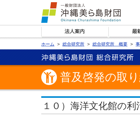
ホーム
総合研究所
総合研究所 概要
事
普及啓発の取り
１０）海洋文化館の利