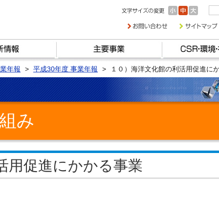
業年報
平成30年度 事業年報
１０）海洋文化館の利活用促進に
組み
活用促進にかかる事業