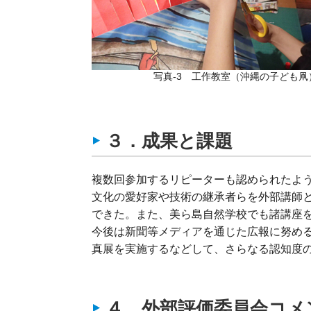
写真-3 工作教室（沖縄の子ども凧
３．成果と課題
複数回参加するリピーターも認められたよ
文化の愛好家や技術の継承者らを外部講師
できた。また、美ら島自然学校でも諸講座
今後は新聞等メディアを通じた広報に努め
真展を実施するなどして、さらなる認知度
４．外部評価委員会コメ