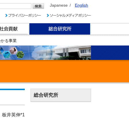
Japanese
English
かかる事業
総合研究所
板井英伸*1