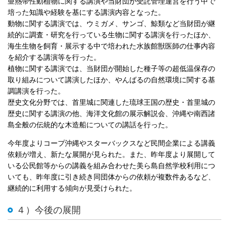
亜熱帯性動植物に関する講演や当財団が受託管理運営を行う中で
培った知識や経験を基にする講演内容となった。
動物に関する講演では、ウミガメ、サンゴ、鯨類など当財団が継
続的に調査・研究を行っている生物に関する講演を行ったほか、
海生生物を飼育・展示する中で培われた水族館獣医師の仕事内容
を紹介する講演等を行った。
植物に関する講演では、当財団が開始した種子等の超低温保存の
取り組みについて講演したほか、やんばるの自然環境に関する基
調講演を行った。
歴史文化分野では、首里城に関連した琉球王国の歴史・首里城の
歴史に関する講演の他、海洋文化館の展示解説会、沖縄や南西諸
島全般の伝統的な木造船についての講話を行った。
今年度よりコープ沖縄やスターバックスなど民間企業による講義
依頼が増え、新たな展開が見られた。また、昨年度より展開して
いる公民館等からの講義を組み合わせた美ら島自然学校利用につ
いても、昨年度に引き続き同団体からの依頼が複数件あるなど、
継続的に利用する傾向が見受けられた。
４）今後の展開