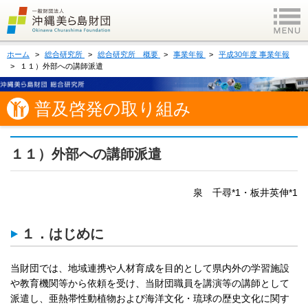
ホーム
総合研究所
総合研究所 概要
事業年報
平成30年度 事業年報
１１）外部への講師派遣
普及啓発の取り組み
１１）外部への講師派遣
泉 千尋*1・板井英伸*1
１．はじめに
当財団では、地域連携や人材育成を目的として県内外の学習施設
や教育機関等から依頼を受け、当財団職員を講演等の講師として
派遣し、亜熱帯性動植物および海洋文化・琉球の歴史文化に関す