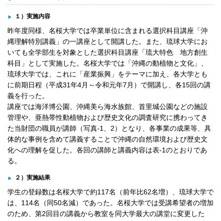
１）実施内容
昨年度同様、名桜大学では卒業単位に含まれる選択科目講座「沖
縄理解特別講義」の一講座として開講した。また、琉球大学にお
いても全学部生を対象とした選択科目講座「琉大特色 地方創生
科目」として実施した。名桜大学では「沖縄の動植物と文化」、
琉球大学では、これに「産業振興」をテーマに加え、各大学とも
に前期日程（平成31年4月～令和元年7月）で開講し、各15回の講
義を行った。
講座では海洋博公園、沖縄美ら海水族館、首里城公園などの施設
管理や、亜熱帯性動植物および歴史文化の調査研究に携わってき
た当財団の職員が講師（写真-1、2）となり、各事業の成果等、具
体的な事例を含めて講義することで沖縄の自然環境および歴史文
化への理解を促した。各回の講師と講義内容は表-1のとおりであ
る。
２）実施結果
学生の登録数は名桜大学で約117名（前年比62名増）、琉球大学で
は、114名（同50名減）であった。名桜大学では受講希望者の増加
のため、第2回目の講義から教室を同大学最大の講堂に変更した