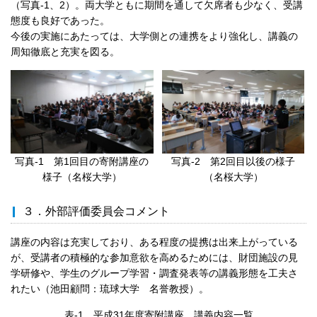
（写真-1、2）。両大学ともに期間を通して欠席者も少なく、受講
態度も良好であった。
今後の実施にあたっては、大学側との連携をより強化し、講義の
周知徹底と充実を図る。
写真-1 第1回目の寄附講座の
写真-2 第2回目以後の様子
様子（名桜大学）
（名桜大学）
３．外部評価委員会コメント
講座の内容は充実しており、ある程度の提携は出来上がっている
が、受講者の積極的な参加意欲を高めるためには、財団施設の見
学研修や、学生のグループ学習・調査発表等の講義形態を工夫さ
れたい（池田顧問：琉球大学 名誉教授）。
表-1 平成31年度寄附講座 講義内容一覧