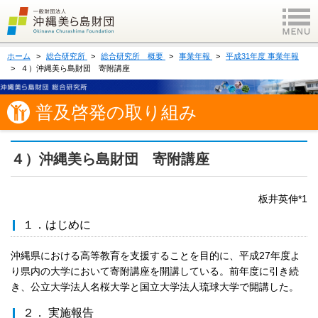
ホーム
総合研究所
総合研究所 概要
事業年報
平成31年度 事業年報
４）沖縄美ら島財団 寄附講座
普及啓発の取り組み
４）沖縄美ら島財団 寄附講座
板井英伸*1
１．はじめに
沖縄県における高等教育を支援することを目的に、平成27年度よ
り県内の大学において寄附講座を開講している。前年度に引き続
き、公立大学法人名桜大学と国立大学法人琉球大学で開講した。
２． 実施報告