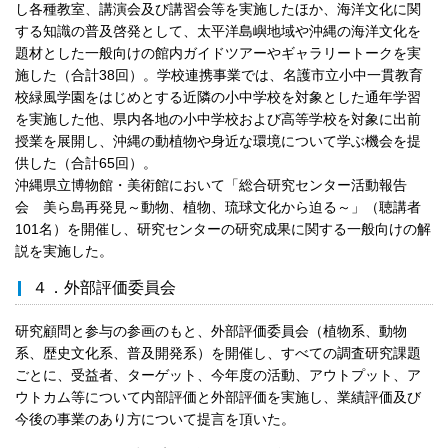
し各種教室、講演会及び講習会等を実施したほか、海洋文化に関
する知識の普及啓発として、太平洋島嶼地域や沖縄の海洋文化を
題材とした一般向けの館内ガイドツアーやギャラリートークを実
施した（合計38回）。学校連携事業では、名護市立小中一貫教育
校緑風学園をはじめとする近隣の小中学校を対象とした通年学習
を実施した他、県内各地の小中学校および高等学校を対象に出前
授業を展開し、沖縄の動植物や身近な環境について学ぶ機会を提
供した（合計65回）。
沖縄県立博物館・美術館において「総合研究センター活動報告
会 美ら島再発見～動物、植物、琉球文化から迫る～」（聴講者
101名）を開催し、研究センターの研究成果に関する一般向けの解
説を実施した。
４．外部評価委員会
研究顧問と参与の参画のもと、外部評価委員会（植物系、動物
系、歴史文化系、普及開発系）を開催し、すべての調査研究課題
ごとに、受益者、ターゲット、今年度の活動、アウトプット、ア
ウトカム等について内部評価と外部評価を実施し、業績評価及び
今後の事業のあり方について提言を頂いた。