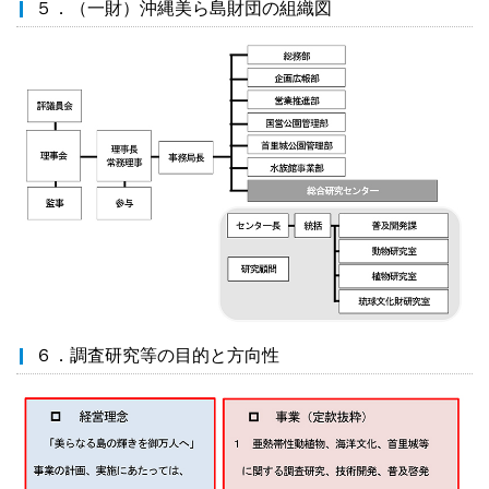
５．（一財）沖縄美ら島財団の組織図
６．調査研究等の目的と方向性