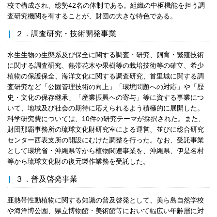
校で構成され、総勢42名の体制である。組織の中枢機能を担う調
査研究機関を有することが、財団の大きな特色である。
２．調査研究・技術開発事業
水生生物の生態系及び保全に関する調査・研究、飼育・繁殖技術
に関する調査研究、熱帯花木や果樹等の栽培技術等の確立、希少
植物の保護保全、海洋文化に関する調査研究、首里城に関する調
査研究など「公園管理技術の向上」「環境問題への対応」や「歴
史・文化の保存継承」「産業振興への寄与」等に資する事業につ
いて、地域及び社会の期待に応えられるよう積極的に展開した。
科学研究費については、10件の研究テーマが採択された。また、
財団那覇事務所の琉球文化財研究室による運営、並びに総合研究
センター西表支所の開設にむけた調整を行った。なお、受託事業
として環境省・沖縄県等から植物関連事業を、沖縄県、伊是名村
等から琉球文化財の復元製作業務を受託した。
３．普及啓発事業
亜熱帯性動植物に関する知識の普及啓発として、美ら島自然学校
や海洋博公園、県立博物館・美術館等において幅広い年齢層に対