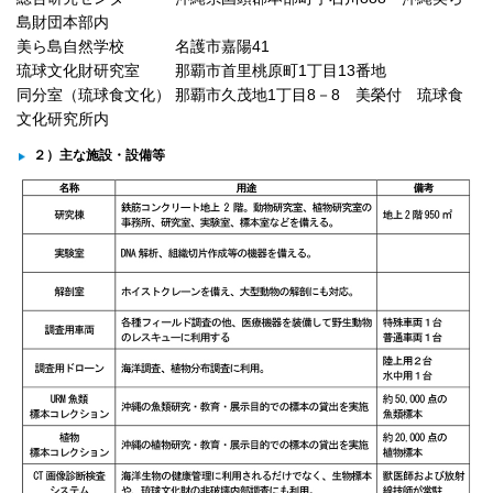
島財団本部内
美ら島自然学校 名護市嘉陽41
琉球文化財研究室 那覇市首里桃原町1丁目13番地
同分室（琉球食文化） 那覇市久茂地1丁目8－8 美榮付 琉球食
文化研究所内
２）主な施設・設備等