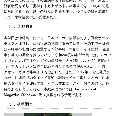
飼育研究を通して把握する必要がある。本事業ではこれらの問題
に対応するため、以下の取り組みを実施し、今年度の研究成果と
して、学術論文3報が受理された。
２．産卵調査
当財団は沖縄島において、日本ウミガメ協議会および調査ボラン
ティアと連携し、産卵状況の把握に努めている。その中で当財団
は沖縄県の北西部に位置する本部半島（本部町、今帰仁村、名護
市）等での調査を担っている。令和2年度の本部半島では、アカウ
ミガメおよびアオウミガメの産卵が、各々25回および22回確認さ
れ、アカウミガメは昨年に続き減少する傾向がみられた。一方、
アオウミガメは昨年よりも増加した。また、2017年までに発見さ
れた、沖縄島でのタイマイ産卵の記録を初めて取りまとめ、沖縄
島のタイマイ産卵個体群サイズは非常に小さく，保全の強化が必
要であると考えられた．本結果についてはThe Biological
Magazine Okinawaに近々掲載される予定である。
３．漂着調査