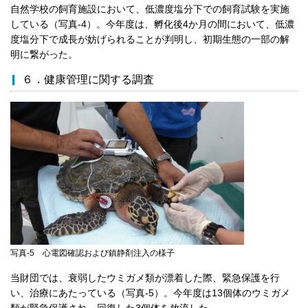
自然学校の飼育施設において、低濃度塩分下での飼育試験を実施
している（写真-4）。今年度は、孵化後4か月の間において、低濃
度塩分下で成長が妨げられることが判明し、初期生態の一部の解
明に繋がった。
６．健康管理に関する調査
写真-5 心電図確認および鎮静剤注入の様子
当財団では、衰弱したウミガメ類が漂着した際、緊急保護を行
い、治療にあたっている（写真-5）。今年度は13個体のウミガメ
類が緊急保護され、回復した3個体を放流した。