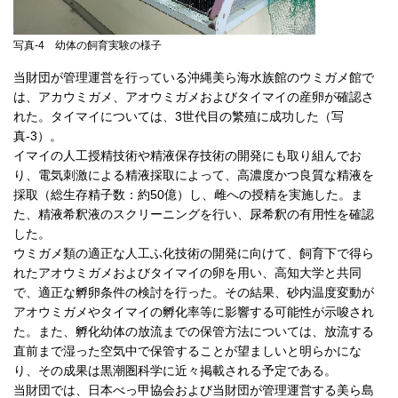
写真-4 幼体の飼育実験の様子
当財団が管理運営を行っている沖縄美ら海水族館のウミガメ館で
は、アカウミガメ、アオウミガメおよびタイマイの産卵が確認さ
れた。タイマイについては、3世代目の繁殖に成功した（写
真-3）。
イマイの人工授精技術や精液保存技術の開発にも取り組んでお
り、電気刺激による精液採取によって、高濃度かつ良質な精液を
採取（総生存精子数：約50億）し、雌への授精を実施した。ま
た、精液希釈液のスクリーニングを行い、尿希釈の有用性を確認
した。
ウミガメ類の適正な人工ふ化技術の開発に向けて、飼育下で得ら
れたアオウミガメおよびタイマイの卵を用い、高知大学と共同
で、適正な孵卵条件の検討を行った。その結果、砂内温度変動が
アオウミガメやタイマイの孵化率等に影響する可能性が示唆され
た。また、孵化幼体の放流までの保管方法については、放流する
直前まで湿った空気中で保管することが望ましいと明らかにな
り、その成果は黒潮圏科学に近々掲載される予定である。
当財団では、日本べっ甲協会および当財団が管理運営する美ら島