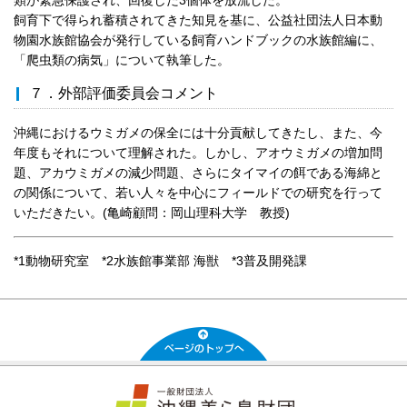
飼育下で得られ蓄積されてきた知見を基に、公益社団法人日本動
物園水族館協会が発行している飼育ハンドブックの水族館編に、
「爬虫類の病気」について執筆した。
７．外部評価委員会コメント
沖縄におけるウミガメの保全には十分貢献してきたし、また、今
年度もそれについて理解された。しかし、アオウミガメの増加問
題、アカウミガメの減少問題、さらにタイマイの餌である海綿と
の関係について、若い人々を中心にフィールドでの研究を行って
いただきたい。(亀崎顧問：岡山理科大学 教授)
*1動物研究室 *2水族館事業部 海獣 *3普及開発課