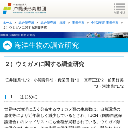
ホーム
総合研究所
総合研究所 概要
事業年報
令和2年度 事業年報
２）ウミガメに関する調査研究
海洋生物の調査研究
２）ウミガメに関する調査研究
笹井隆秀*1,*2・小淵貴洋*2・真栄田 賢*２・真壁正江*2・前田好美
*3・河津 勲*1,*2
１． はじめに
世界中の海洋に広く分布するウミガメ類の生息数は、自然環境の
悪化等により近年著しく減少しているとされ、IUCN（国際自然保
護連合）のレッドリストにも全種が掲載されている。ウミガメ類
の保全のためには、その生態や個体群動態について、野外および