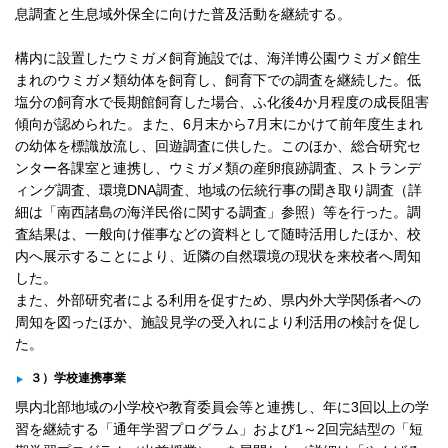
息調査と生息域外保全に向けた普及活動を継続する。
構内に設置したウミガメ飼育施設では、海洋博公園ウミガメ館生
まれのウミガメ類幼体を飼育し、飼育下での調査を継続した。低
塩分の飼育水で長期館飼育した場合、ふ化後4か月程度の成長阻害
傾向が認められた。また、6月末から7月末にかけて前年度生まれ
の幼体を標識放流し、回遊調査に供した。このほか、総合研究セ
ンター各課室と連携し、ウミガメ類の産卵痕跡調査、ストランデ
ィング調査、環境DNA調査、地域の伝統行事の聞き取り調査（詳
細は「南西諸島の海洋民俗に関する調査」参照）等を行った。調
査結果は、一般向け催事などの資料として随時活用したほか、校
内へ展示することにより、近隣の自然環境の現状を来校者へ周知
した。
また、外部研究者による利用を促すため、県内外大学関係者への
周知を図ったほか、施設見学の受入れにより利活用の検討を促し
た。
３）学校連携事業
県内北部地域の小学校や教育委員会等と連携し、年に3回以上の学
習を継続する「通年学習プログラム」および1～2回完結型の「短