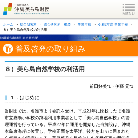
ホーム
総合研究所
総合研究所 概要
事業年報
令和2年度 事業年報
８）美ら島自然学校の利活用
普及啓発の取り組み
８）美ら島自然学校の利活用
前田好美*1・伊藝 元*1
１．はじめに
当財団では、名護市より委託を受け、平成21年に閉校した旧名護
市立嘉陽小学校の跡地利用事業者として「美ら島自然学校」の管
理運営を行っている。平成27年に運用を開始した当施設は、沖縄
本島東海岸に位置し、学校正面を太平洋、後方を山々に囲まれた
自然豊かな環境にある。普及啓発を目的とした各種催事の開催場