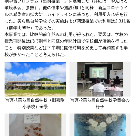
期学習プログラム（出前授業）」を展開した（詳細は「やんばる
環境学習」参照）。他の催事や施設利用と同様、新型コロナウイ
ルス感染症の拡大防止ガイドラインに基づき、利用受入れ等を行
った。美ら島自然学校での実施および関連授業での利用は2,311名
（前年比99%）であった。
本事業では、比較的前年並みの利用が得られた。要因は、学校の
授業再開後はほぼ例年と同様の年間計画で学校側が活動を行った
こと、特別授業などは下半期に開催時期を変更して再調整する学
校が多かったことと考えられた。
写真-1美ら島自然学校（旧嘉陽
写真-2美ら島自然学校学習会の
小学校）全景
様子