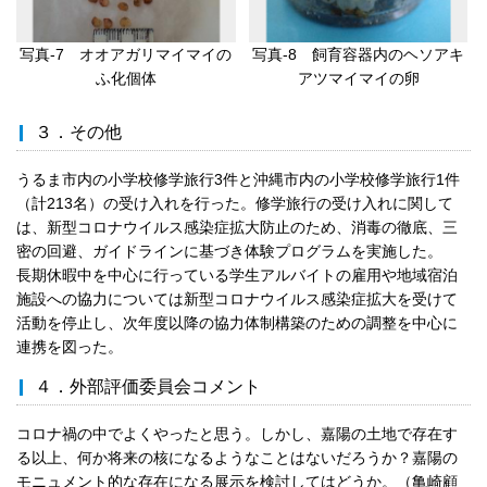
写真-7 オオアガリマイマイの
写真-8 飼育容器内のヘソアキ
ふ化個体
アツマイマイの卵
３．その他
うるま市内の小学校修学旅行3件と沖縄市内の小学校修学旅行1件
（計213名）の受け入れを行った。修学旅行の受け入れに関して
は、新型コロナウイルス感染症拡大防止のため、消毒の徹底、三
密の回避、ガイドラインに基づき体験プログラムを実施した。
長期休暇中を中心に行っている学生アルバイトの雇用や地域宿泊
施設への協力については新型コロナウイルス感染症拡大を受けて
活動を停止し、次年度以降の協力体制構築のための調整を中心に
連携を図った。
４．外部評価委員会コメント
コロナ禍の中でよくやったと思う。しかし、嘉陽の土地で存在す
る以上、何か将来の核になるようなことはないだろうか？嘉陽の
モニュメント的な存在になる展示を検討してはどうか。（亀崎顧