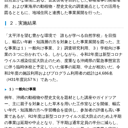
所、および東海岸の動植物・歴史文化の調査拠点としての活用を
図るとともに、地域住民と連携した事業展開を行った。
２．実施結果
「太平洋を望む豊かな環境で 誰もが学べる自然学校」を目指
し、幅広い年齢・知識層の方を対象とした事業展開を図った。主
な事業は１）一般向け事業、２）調査研究利用、３）学校向け事
業の３つに分かれている。しかしながら、令和2年度は新型コロナ
ウイルス感染症拡大防止のため、度重なる沖縄県の緊急事態宣言
に伴う臨時休校と予定していた催事の延期、中止が相次いだ。令
和2年度の施設利用およびプログラム利用者の総計は4,686名
（H31年度比57％）であった。
１）一般向け事業
例年、沖縄の動植物や歴史文化を題材とした講座やガイドツア
ー、主に親子を対象とした草木を用いた工作室などを開催、幅広
い年代・知識層の方へ学習機会を提供し、参加者の評価も高い事
業であるが、R2年度は新型コロナウイルス拡大防止のため上半期
の事業は延期や中止となり、下半期は通常定員の半分に減らし、