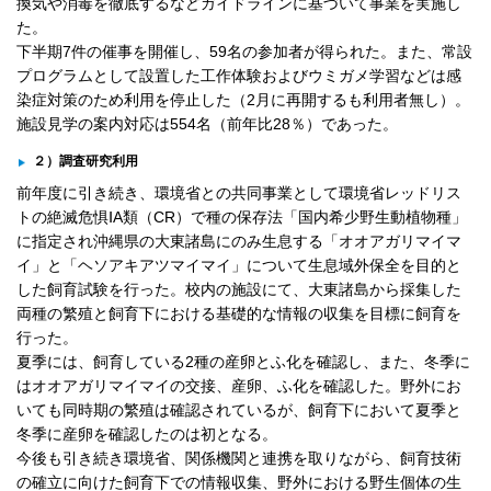
換気や消毒を徹底するなどガイドラインに基づいて事業を実施し
た。
下半期7件の催事を開催し、59名の参加者が得られた。また、常設
プログラムとして設置した工作体験およびウミガメ学習などは感
染症対策のため利用を停止した（2月に再開するも利用者無し）。
施設見学の案内対応は554名（前年比28％）であった。
２）調査研究利用
前年度に引き続き、環境省との共同事業として環境省レッドリス
トの絶滅危惧ⅠA類（CR）で種の保存法「国内希少野生動植物種」
に指定され沖縄県の大東諸島にのみ生息する「オオアガリマイマ
イ」と「ヘソアキアツマイマイ」について生息域外保全を目的と
した飼育試験を行った。校内の施設にて、大東諸島から採集した
両種の繁殖と飼育下における基礎的な情報の収集を目標に飼育を
行った。
夏季には、飼育している2種の産卵とふ化を確認し、また、冬季に
はオオアガリマイマイの交接、産卵、ふ化を確認した。野外にお
いても同時期の繁殖は確認されているが、飼育下において夏季と
冬季に産卵を確認したのは初となる。
今後も引き続き環境省、関係機関と連携を取りながら、飼育技術
の確立に向けた飼育下での情報収集、野外における野生個体の生