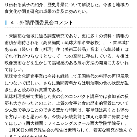
り伝わる菓子の紹介、歴史背景について解説した。今後も地域の
食文化や調査研究の成果の普及に努めたい。
４．外部評価委員会コメント
・未開拓な領域に迫る調査研究であり、更に多くの資料・情報の
蓄積が期待される（高良顧問：琉球大学名誉教授）。 ・首里城に
ある衣（装い）食（料理）住（美術工芸品）音楽（伝統芸能）は
それぞれがつらなりとなって一つの空間に存在している。今後は
映像技術などを生かして臨場感のある展示方法の開発に力をいれ
てほしい。
琉球食文化調査事業は今後も継続して王国時代の料理の再現展示
につないでほしい。さらに新聞資料からは明治期の食の状況が生
き生きと読み取れ貴重である。
琉球料理美栄で実施した友の会のコンパクト講座では参加者の反
応も大きかったとのこと。上質の食事と食の歴史的背景について
少人数で学ぶことのできる豊かな時間は、客単価は高くとも求め
る方はいると思われる。今後は伝統芸能も加えた事業に発展させ
てほしい（西大顧問：フィニシングスクール西大学院学院長）。
・1月30日の研究報告会の報告は素晴らしく、着実な研究が進んで
いることがうかがえた。