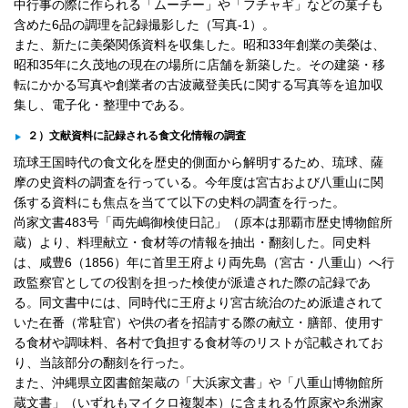
中行事の際に作られる「ムーチー」や「フチャギ」などの菓子も
含めた6品の調理を記録撮影した（写真-1）。
また、新たに美榮関係資料を収集した。昭和33年創業の美榮は、
昭和35年に久茂地の現在の場所に店舗を新築した。その建築・移
転にかかる写真や創業者の古波藏登美氏に関する写真等を追加収
集し、電子化・整理中である。
２）文献資料に記録される食文化情報の調査
琉球王国時代の食文化を歴史的側面から解明するため、琉球、薩
摩の史資料の調査を行っている。今年度は宮古および八重山に関
係する資料にも焦点を当てて以下の史料の調査を行った。
尚家文書483号「両先嶋御検使日記」（原本は那覇市歴史博物館所
蔵）より、料理献立・食材等の情報を抽出・翻刻した。同史料
は、咸豊6（1856）年に首里王府より両先島（宮古・八重山）へ行
政監察官としての役割を担った検使が派遣された際の記録であ
る。同文書中には、同時代に王府より宮古統治のため派遣されて
いた在番（常駐官）や供の者を招請する際の献立・膳部、使用す
る食材や調味料、各村で負担する食材等のリストが記載されてお
り、当該部分の翻刻を行った。
また、沖縄県立図書館架蔵の「大浜家文書」や「八重山博物館所
蔵文書」（いずれもマイクロ複製本）に含まれる竹原家や糸洲家