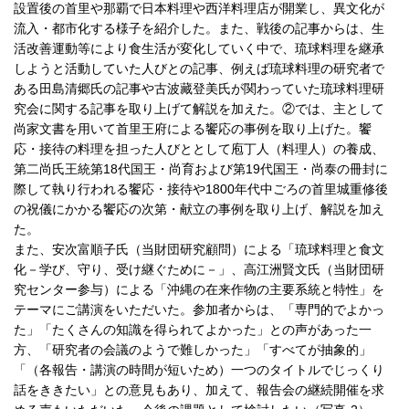
設置後の首里や那覇で日本料理や西洋料理店が開業し、異文化が
流入・都市化する様子を紹介した。また、戦後の記事からは、生
活改善運動等により食生活が変化していく中で、琉球料理を継承
しようと活動していた人びとの記事、例えば琉球料理の研究者で
ある田島清郷氏の記事や古波藏登美氏が関わっていた琉球料理研
究会に関する記事を取り上げて解説を加えた。②では、主として
尚家文書を用いて首里王府による饗応の事例を取り上げた。饗
応・接待の料理を担った人びととして庖丁人（料理人）の養成、
第二尚氏王統第18代国王・尚育および第19代国王・尚泰の冊封に
際して執り行われる饗応・接待や1800年代中ごろの首里城重修後
の祝儀にかかる饗応の次第・献立の事例を取り上げ、解説を加え
た。
また、安次富順子氏（当財団研究顧問）による「琉球料理と食文
化－学び、守り、受け継ぐために－」、高江洲賢文氏（当財団研
究センター参与）による「沖縄の在来作物の主要系統と特性」を
テーマにご講演をいただいた。参加者からは、「専門的でよかっ
た」「たくさんの知識を得られてよかった」との声があった一
方、「研究者の会議のようで難しかった」「すべてが抽象的」
「（各報告・講演の時間が短いため）一つのタイトルでじっくり
話をききたい」との意見もあり、加えて、報告会の継続開催を求