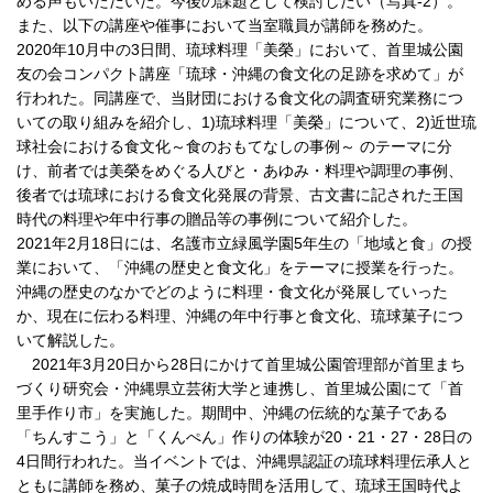
める声もいただいた。今後の課題として検討したい（写真-2）。
また、以下の講座や催事において当室職員が講師を務めた。
2020年10月中の3日間、琉球料理「美榮」において、首里城公園
友の会コンパクト講座「琉球・沖縄の食文化の足跡を求めて」が
行われた。同講座で、当財団における食文化の調査研究業務につ
いての取り組みを紹介し、1)琉球料理「美榮」について、2)近世琉
球社会における食文化～食のおもてなしの事例～ のテーマに分
け、前者では美榮をめぐる人びと・あゆみ・料理や調理の事例、
後者では琉球における食文化発展の背景、古文書に記された王国
時代の料理や年中行事の贈品等の事例について紹介した。
2021年2月18日には、名護市立緑風学園5年生の「地域と食」の授
業において、「沖縄の歴史と食文化」をテーマに授業を行った。
沖縄の歴史のなかでどのように料理・食文化が発展していった
か、現在に伝わる料理、沖縄の年中行事と食文化、琉球菓子につ
いて解説した。
2021年3月20日から28日にかけて首里城公園管理部が首里まち
づくり研究会・沖縄県立芸術大学と連携し、首里城公園にて「首
里手作り市」を実施した。期間中、沖縄の伝統的な菓子である
「ちんすこう」と「くんぺん」作りの体験が20・21・27・28日の
4日間行われた。当イベントでは、沖縄県認証の琉球料理伝承人と
ともに講師を務め、菓子の焼成時間を活用して、琉球王国時代よ