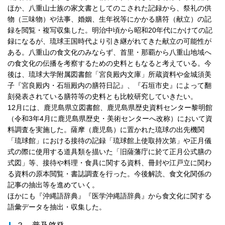
ほか、八重山士族の家文書としてのこされた記録から、祭礼の供
物（三味物）や法事、婚姻、生年祝等にかかる膳符（献立）の記
録を閲覧・複写収集した。明治中頃から昭和20年代にかけての記
録になるが、琉球王国時代より引き継がれてきた献立の可能性が
ある。八重山の食文化のみならず、首里・那覇から八重山地域へ
の食文化の伝播を考察するための史料ともなると考えている。今
後は、琉球大学附属図書館「宮良殿内文庫」所蔵資料や金城須美
子『宮良殿内・石垣殿内の膳符日記』、『石垣市史』によって翻
刻発表されている膳符等の史料とも比較研究していきたい。
12月には、鹿児島県立図書館、鹿児島県歴史資料センター黎明館
（令和3年4月に鹿児島県歴史・美術センターへ改称）において資
料調査を実施した。薩摩（鹿児島）に置かれた琉球の出先機関
「琉球館」における接待の記録「琉球館上使取持次第」や正月儀
式の際に使用する道具類を描いた「旧薩藩庁に於て正月公式膳の
式図」等、接待や料理・食具に関する資料、冊封や江戸立に関わ
る資料の原本閲覧・書誌調査を行った。今後解読、食文化関係の
記事の抽出等を進めていく。
ほかにも『沖縄語辞典』『医学沖縄語辞典』から食文化に関する
語彙データを抽出・収集した。