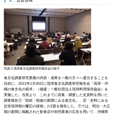
３．普及啓発
写真-2 琉球食文化調査研究報告会の様子
食文化調査研究業務の内容・成果を一般の方々へ還元することを
目的に、2021年1月30日に琉球食文化調査研究報告会「琉球・沖
縄の食文化の探求」（後援：一般社団法人琉球料理保存協会）を
実施した。当室より、これまでに収集・調査した史資料を用いた
調査報告①「戦前・戦後の新聞にみる食文化」、②「史料にみる
近世琉球期の饗応の様相」の2題を報告した。①では、明治・大正
期の新聞に掲載された飲食店や卸売業者の広告を用いて、沖縄県