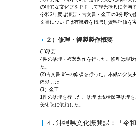
の特異な文化財をＰＲして観光振興に寄与
令和2年度は漆芸・古文書・金工の3分野で
文書については有識者を招聘し資料評価を
２）修理・複製製作概要
(1)漆芸
4件の修理・複製製作を行った。修理は現
た。
(2)古文書 9件の修復を行った。本紙の
依頼した。
(3）金工
1件の修理を行った。修理は現状保存修理
美術院に依頼した。
４. 沖縄県文化振興課：「令