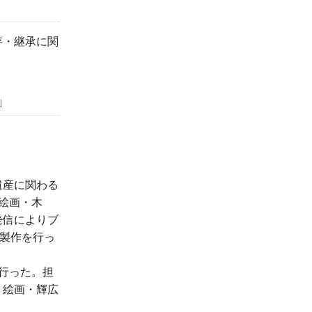
存・継承に関
」
遺産に関わる
絵画・木
発信によりブ
元製作を行っ
行った。担
、絵画・輝広