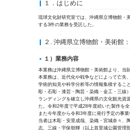
１．はじめに
琉球文化財研究室では、沖縄県立博物館・
する3件の業務を受託した。
２. 沖縄県立博物館・美術館
１）業務内容
本業務は沖縄県立博物館・美術館より、当
本業務は、近代化や戦争などによって亡失
学術的知見や科学分析等の情報集積するこ
彫・石彫・漆芸・陶芸・染織・金工・三線
ランディングを確立し沖縄県の文化観光資源
た。令和2年度で平成28年度続いた製作を
また今年度から令和3年度に発行予定の事
当者は木彫・安里成哉、染織・宮城奈々、
志、三線・宇保朝輝（以上首里城公園管理部