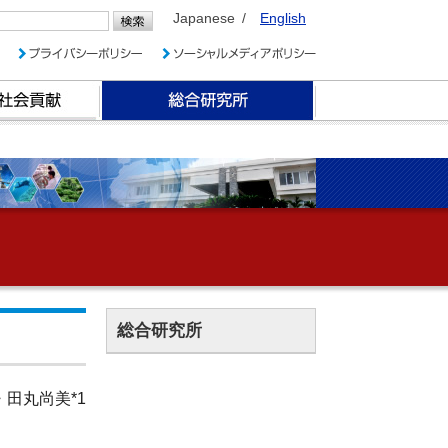
Japanese
English
総合研究所
・田丸尚美*1