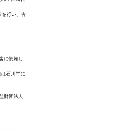
影を行い、古
舎に依頼し
復は石川堂に
益財団法人