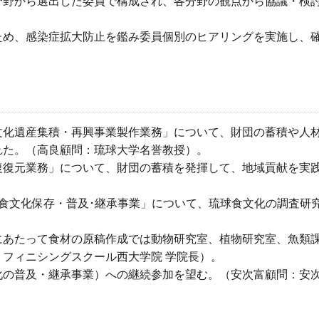
分野から選出した委員で構成され、各分野の観点から協議・検
ため、感染症拡大防止を鑑み委員個別のヒアリングを実施し、
文化遺産集積・再興事業製作業務」について、財団の蓄積や人
れた。（高良顧問：琉球大学名誉教授）。
復復元業務」について、財団の蓄積を発揮して、地域貢献を実
食文化保存・普及･継承事業」について、琉球食文化の調査研
にあたって食材の原稿作成では動物研究室、植物研究室、魚類
フィニシングスクール西大学院 学院長）。
化の普及・継承事業）への継続参加を望む。（安次富顧問：安