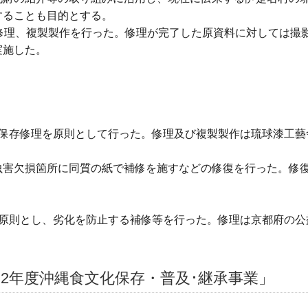
することも目的とする。
修理、複製製作を行った。修理が完了した原資料に対しては撮
実施した。
状保存修理を原則として行った。修理及び複製製作は琉球漆工藝
欠失虫害欠損箇所に同質の紙で補修を施すなどの修復を行った。修
を原則とし、劣化を防止する補修等を行った。修理は京都府の公
和2年度沖縄食文化保存・普及･継承事業」