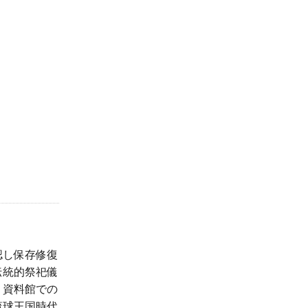
認し保存修復
伝統的祭祀儀
、資料館での
琉球王国時代