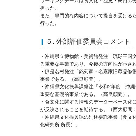
ワーキングチームは食文化・歴史・民俗の
担った。
また、専門的な内容について提言を受ける
行った。
５. 外部評価委員会コメント
・沖縄県立博物館・美術館発注「琉球王国
る重要な事業であり、今後の方向性が示さ
・伊是名村発注「銘苅家・名嘉家旧蔵品修
事業である。（高良顧問）。
・沖縄県文化振興課発注「令和2年度 沖縄
重要な基礎的事業である。（高良顧問）。
・食文化に関する情報のデーターベース化
が反映されることを期待する。（西大顧問：
・沖縄県文化振興課の別途委託事業（食文
化研究所 所長）。