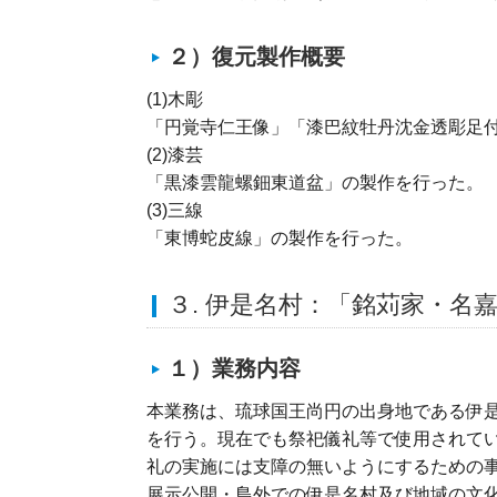
２）復元製作概要
(1)木彫
「円覚寺仁王像」「漆巴紋牡丹沈金透彫足
(2)漆芸
「黒漆雲龍螺鈿東道盆」の製作を行った。
(3)三線
「東博蛇皮線」の製作を行った。
３. 伊是名村：「銘苅家・名
１）業務内容
本業務は、琉球国王尚円の出身地である伊
を行う。現在でも祭祀儀礼等で使用されて
礼の実施には支障の無いようにするための
展示公開・島外での伊是名村及び地域の文