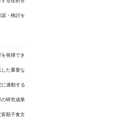
討する役割を
確認・検討を
材を発揮でき
践した重要な
究に連動する
課の研究成果
次富順子食文