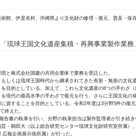
美術館、伊是名村、沖縄県より文化財の修理・復元、普及・保
：「琉球王国文化遺産集積・再興事業製作業務
財団と株式会社国建の共同企業体で業務を受託した。
、もしくは琉球王国時代から継承されてきた有形・無形の文化
とを目的としている。加えて、これら文化遺産の8つの手わざ（
）を現代の最高水準の手わざで復元を行う。さらに王国文化の
に資することを目的としている。令和2年度は3分野5件の復
全て終えた。
業報告書の執筆を行い、分野の執筆担当は製作監理者が引き続き
陶芸・鶴田大（以上総合研究センター琉球文化財研究室所属）
 広報企画展示係所属）が行った。