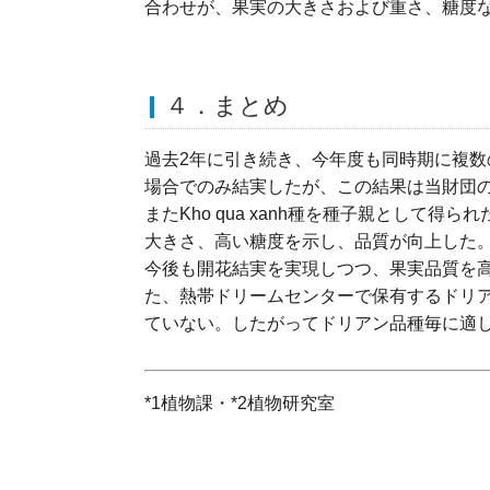
合わせが、果実の大きさおよび重さ、糖度
４．まとめ
過去2年に引き続き、今年度も同時期に複
場合でのみ結実したが、この結果は当財団
またKho qua xanh種を種子親として得ら
大きさ、高い糖度を示し、品質が向上した
今後も開花結実を実現しつつ、果実品質を
た、熱帯ドリームセンターで保有するドリアン
ていない。したがってドリアン品種毎に適
*1植物課・*2植物研究室