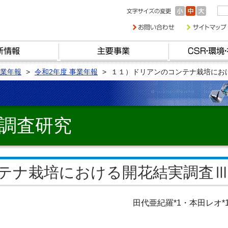
業年報
令和2年度 事業年報
１１）ドリアンのコンテナ栽培にお
調査研究
テナ栽培における開花結実調査
田代亜紀羅*1・本田レオ*1