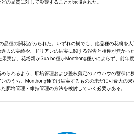
などの品質に対して影響することが示唆された。
数の品種の開花がみられた。いずれの樹でも、他品種の花粉を人
の過去の実績や、ドリアンの結実に関する報告と相違が無かっ
れた果実は、花粉親がSua bo種かMonthong種かによらず、前
。
高められるよう、肥培管理および整枝剪定のノウハウの蓄積に
のうち、Monthong種では結実するものの未だに可食大の
した肥培管理・維持管理の方法を検討していく必要がある。