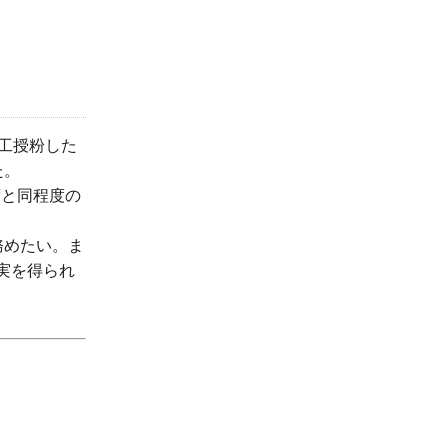
工授粉した
た。
年度と同程度の
務めたい。ま
果実を得られ