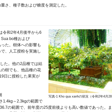
の重さ、種子数および糖度を測定した。
種は令和2年4月後半から6
ua bo種および
にあった。樹体への影響も
みで、人工授粉を実施し
肥大した。他の2品種では結
れの樹でも、他品種の花
19日に授粉した果実が
。
測
写真-1 Kho qua xanhの状況（令和2年4月
1.4kg～2.3kgの範囲で
0～36.7の範囲で、前年度の25度前後よりも高い数値であった。