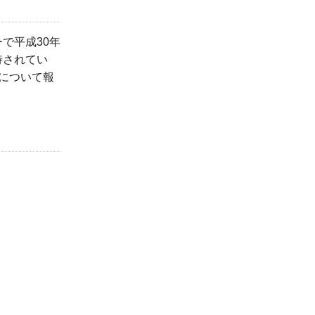
で平成30年
待されてい
について報