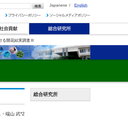
Japanese
English
ける開花結実調査Ⅲ
総合研究所
Ⅲ
・端山 武*2