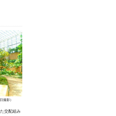
28日撮影）
また交配組み