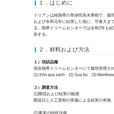
１．はじめに
ドリアンは純熱帯の常緑性高木果樹で、栽培
および令和元年に結実した他に、可食大ま
る。熱帯ドリームセンターでは令和2年も
告する。
２．材料および方法
１）供試品種
現在熱帯ドリームセンターにて栽培管理さ
(1) Kho qua xanh (2) Sua bo (3) Monthon
２）調査方法
(1)開花および結実の観測
開花日と人工受粉の実施による結実の有無
(2)果実の特性評価