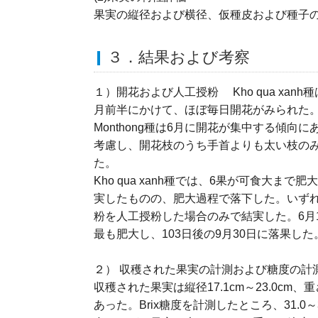
果実の縦径および横径、仮種皮および種子
３．結果および考察
１）開花および人工授粉 Kho qua xanh
月前半にかけて、ほぼ毎日開花がみられた。S
Monthong種は6月に開花が集中する傾向
考慮し、開花枝のうち手首よりも太い枝の
た。
Kho qua xanh種では、6果が可食大まで
実したものの、肥大過程で落下した。いず
粉を人工授粉した場合のみで結実した。6月
最も肥大し、103日後の9月30日に落果した
２） 収穫された果実の計測および糖度の計
収穫された果実は縦径17.1cm～23.0cm、重さ
あった。Brix糖度を計測したところ、31.