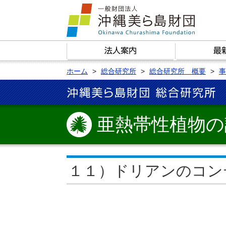
ホーム
総合研究所
総合研究所 概要
事
亜熱帯性植物の
１１）ドリアンのコン