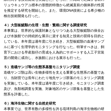
リュウキュウアユ標本の形態的特徴から絶滅直前の個体群の性質
を推定する研究を開始した。また、環境DNA技術による希少種の
検出技術開発も行った。
４）大型板鰓類の生理・生態・繁殖に関する調査研究
本事業は、世界的な保護対象となりつつある大型板鰓類の保全お
よび水族館での持続的な展示に資する知見と技術の習得を目的と
している。本年度は過年度に引き続き、大型板鰓類の血液サンプ
ルに基づく生理学的モニタリングを行なった。特筆すべきは、飼
育下における早産胎仔の育成を人為的にサポートする人工子宮装
置の開発に成功し、水族館における展示も行った。
５）造礁サンゴ等の生態系基盤モニタリング調査
造礁サンゴ類は高い生物多様性を支える重要な生態系の基盤であ
り、当財団では長年にわたり地先サンゴ群落のモニタリング調査
を実施している。本年度は過年度に引き続き、モニタリング調査
及び、魚類相調査を実施、対象地区のサンゴ群集を基盤とした生
態系を評価した。
６）海洋生物に関する自然史研究
本事業では、世界有数の多様性を誇る琉球列島の海洋生物相の研