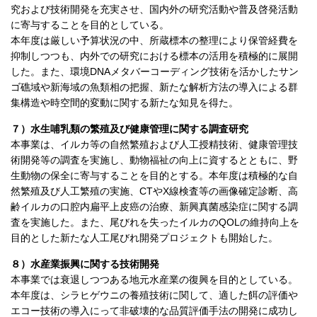
究および技術開発を充実させ、国内外の研究活動や普及啓発活動
に寄与することを目的としている。
本年度は厳しい予算状況の中、所蔵標本の整理により保管経費を
抑制しつつも、内外での研究における標本の活用を積極的に展開
した。また、環境DNAメタバーコーディング技術を活かしたサン
ゴ礁域や新海域の魚類相の把握、新たな解析方法の導入による群
集構造や時空間的変動に関する新たな知見を得た。
７）水生哺乳類の繁殖及び健康管理に関する調査研究
本事業は、イルカ等の自然繁殖および人工授精技術、健康管理技
術開発等の調査を実施し、動物福祉の向上に資するとともに、野
生動物の保全に寄与することを目的とする。本年度は積極的な自
然繁殖及び人工繁殖の実施、CTやX線検査等の画像確定診断、高
齢イルカの口腔内扁平上皮癌の治療、新興真菌感染症に関する調
査を実施した。また、尾びれを失ったイルカのQOLの維持向上を
目的とした新たな人工尾びれ開発プロジェクトも開始した。
８）水産業振興に関する技術開発
本事業では衰退しつつある地元水産業の復興を目的としている。
本年度は、シラヒゲウニの養殖技術に関して、適した餌の評価や
エコー技術の導入にって非破壊的な品質評価手法の開発に成功し