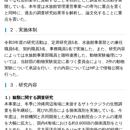
開している。本年度は水族館管理運営事業への寄与に重点を置く
と同時に、過去の調査研究結果等を解析し、論文化することに重
点を置いた。
２．実施体制
令和3年度の研究活動は、定席研究員5名、水族館事業部との兼任
職員6名、契約職員3名、事務職員1名で実施した。また、研究内容
によっては水族館事業部職員と随時連携した。動物実験倫理につ
いては、当財団の動物実験規定に基づく委員会により、2件の動物
実験について承認を行い、その内容についてはHP上で情報公開を
行った。
３．研究内容
１）鯨類に関する調査研究
本事業は、冬季に沖縄周辺海域に来遊するザトウクジラの生態調
査を長年継続し、尾びれ照合による個体識別を実施している。今
年度は、外部機関と共同開発した尾びれ自動照合システムの運用
を大幅に拡大し、国内4海域における約3,600頭の個体識別をとり
まとめた。また、北太平洋全域をカバーする国内外の約40組織に