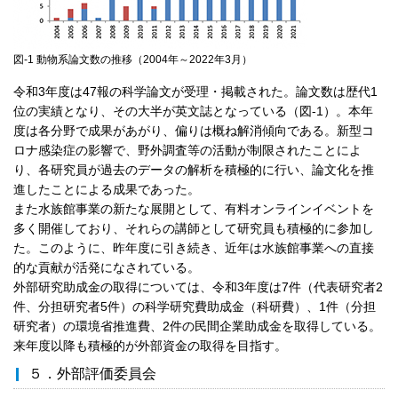
図-1 動物系論文数の推移（2004年～2022年3月）
令和3年度は47報の科学論文が受理・掲載された。論文数は歴代1
位の実績となり、その大半が英文誌となっている（図-1）。本年
度は各分野で成果があがり、偏りは概ね解消傾向である。新型コ
ロナ感染症の影響で、野外調査等の活動が制限されたことによ
り、各研究員が過去のデータの解析を積極的に行い、論文化を推
進したことによる成果であった。
また水族館事業の新たな展開として、有料オンラインイベントを
多く開催しており、それらの講師として研究員も積極的に参加し
た。このように、昨年度に引き続き、近年は水族館事業への直接
的な貢献が活発になされている。
外部研究助成金の取得については、令和3年度は7件（代表研究者2
件、分担研究者5件）の科学研究費助成金（科研費）、1件（分担
研究者）の環境省推進費、2件の民間企業助成金を取得している。
来年度以降も積極的が外部資金の取得を目指す。
５．外部評価委員会