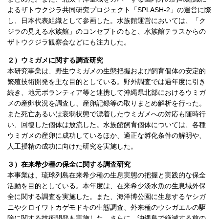
よるザトウクジラ共同研究プロジェクト「SPLASH-2」の運営に際
し、日本代表組織として参画した。水族館運営においては、「ク
ジラの見える水族館」のコンセプトのもと、水族館テラスからの
ザトウクジラ観察会などにも注力した。
２）ウミガメに関する調査研究
本研究事業は、野生ウミガメの生態把握および飼育個体の安定的
繁殖技術開発を主な目的としている。野外調査では過年度に引き
続き、地元ボランティア等と連携して沖縄県北部におけるウミガ
メの産卵状況を調査し、産卵記録等の取りまとめ解析を行った。
また死亡あるいは衰弱状態で漂着したウミガメへの対応も随時行
い、回復した個体は放流した。水族館飼育個体については、各種
ウミガメの産卵に成功しているほか、適正な孵化条件の解明や、
人工授精の成功に向けた研究を実施した。
３）在来希少種の保全に関する調査研究
本事業は、琉球列島在来希少種の生息実態の把握と実践的な保全
活動を目的としている。本年度は、在来希少淡水魚の生息域外保
全に関する調査を実施した。また、海洋博公園に生息するヤシガ
ニやクロイワトカゲモドキの生態調査、外来種のウシガエルの駆
除に関する技術開発も実施した。さらに、沖縄島で絶滅する前の