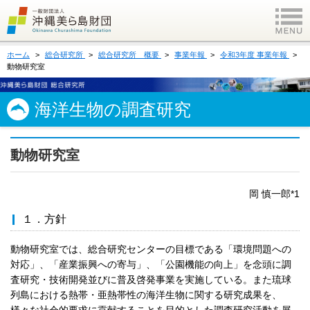
ホーム
総合研究所
総合研究所 概要
事業年報
令和3年度 事業年報
動物研究室
海洋生物の調査研究
動物研究室
岡 慎一郎*1
１．方針
動物研究室では、総合研究センターの目標である「環境問題への
対応」、「産業振興への寄与」、「公園機能の向上」を念頭に調
査研究・技術開発並びに普及啓発事業を実施している。また琉球
列島における熱帯・亜熱帯性の海洋生物に関する研究成果を、
様々な社会的要求に貢献することを目的とした調査研究活動を展