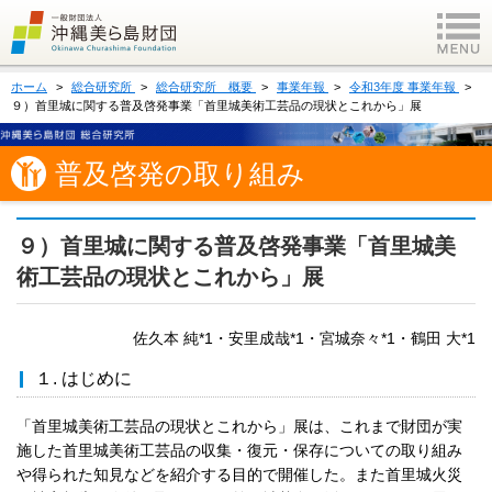
ホーム
総合研究所
総合研究所 概要
事業年報
令和3年度 事業年報
９）首里城に関する普及啓発事業「首里城美術工芸品の現状とこれから」展
普及啓発の取り組み
９）首里城に関する普及啓発事業「首里城美
術工芸品の現状とこれから」展
佐久本 純*1・安里成哉*1・宮城奈々*1・鶴田 大*1
１. はじめに
「首里城美術工芸品の現状とこれから」展は、これまで財団が実
施した首里城美術工芸品の収集・復元・保存についての取り組み
や得られた知見などを紹介する目的で開催した。また首里城火災