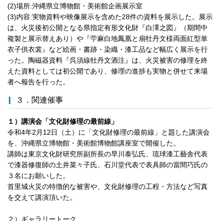
(2)場所:沖縄県立博物館・美術館企画展示室
(3)内容:実物資料や映像展示を含めた28件の資料を展示した。展示
は、火災後初公開となる県指定有形文化財『白澤之図』（期間中
複製と展示替えあり）や『苧麻白地鳳凰と扇牡丹文様両面紅型単
衣子供衣裳』など絵画・書跡・染織・漆工品など幅広く展示を行
った。陶磁器資料『呉須線牡丹文酒注』は、火災被害の修理を終
えた資料としては初公開であり、修理の進捗も実物と併せて来場
者へ報告を行った。
３．関連催事
１）講演会「文化財修理の最前線」
令和4年2月12日（土）に「文化財修理の最前線」と題した講演会
を、沖縄県立博物館・美術館博物館講座室で開催した。
講師は東京文化財研究所副所長の早川泰弘氏、琉球漆工藝舎代表
で漆器修復師の土井菜々子氏、石川堂代表で表具師の當間巧氏の
３名にお願いした。
首里城火災の特徴的な被害や、文化財修理の工程・方法など写真
を交えて講演頂いた。
２）ギャラリートーク