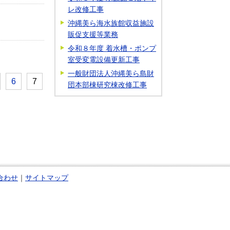
レ改修工事
沖縄美ら海水族館収益施設
販促支援等業務
令和８年度 着水槽・ポンプ
室受変電設備更新工事
一般財団法人沖縄美ら島財
6
7
団本部棟研究棟改修工事
合わせ
｜
サイトマップ