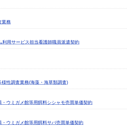
査業務
ム利用サービス担当看護師職員派遣契約
多様性調査業務(海藻・海草類調査)
劇場・ウミガメ館等用餌料シシャモ売買単価契約
劇場・ウミガメ館等用餌料サバ売買単価契約