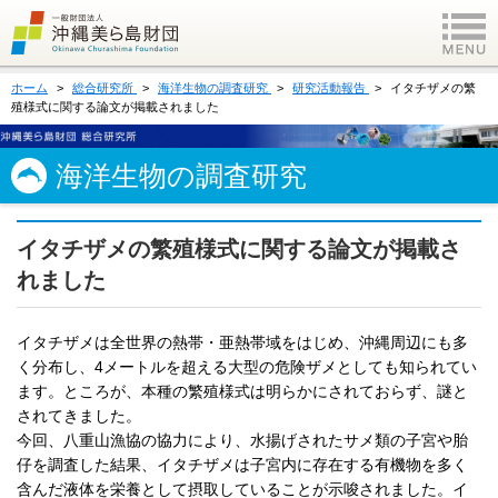
ホーム
総合研究所
海洋生物の調査研究
研究活動報告
イタチザメの繁
殖様式に関する論文が掲載されました
海洋生物の調査研究
イタチザメの繁殖様式に関する論文が掲載さ
れました
イタチザメは全世界の熱帯・亜熱帯域をはじめ、沖縄周辺にも多
く分布し、4メートルを超える大型の危険ザメとしても知られてい
ます。ところが、本種の繁殖様式は明らかにされておらず、謎と
されてきました。
今回、八重山漁協の協力により、水揚げされたサメ類の子宮や胎
仔を調査した結果、イタチザメは子宮内に存在する有機物を多く
含んだ液体を栄養として摂取していることが示唆されました。イ