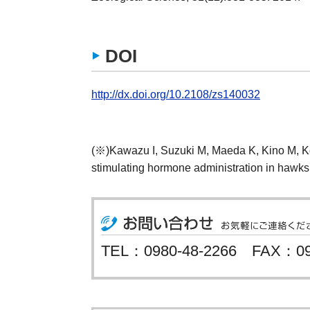
DOI
http://dx.doi.org/10.2108/zs140032
(※)Kawazu I, Suzuki M, Maeda K, Kino M, Koya
stimulating hormone administration in hawksb
TEL：0980-48-2266 FAX：09