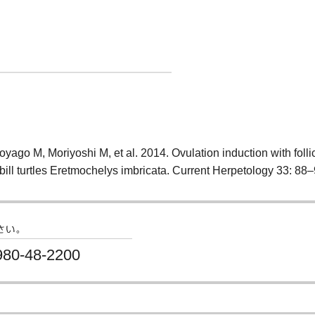
go M, Moriyoshi M, et al. 2014. Ovulation induction with follic
ill turtles Eretmochelys imbricata. Current Herpetology 33: 88–
80-48-2200