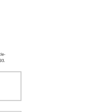
le-
93.