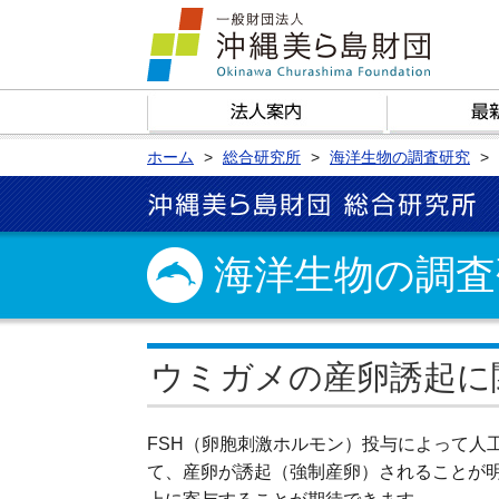
ホーム
総合研究所
海洋生物の調査研究
海洋生物の調査
ウミガメの産卵誘起に
FSH（卵胞刺激ホルモン）投与によって人
て、産卵が誘起（強制産卵）されることが