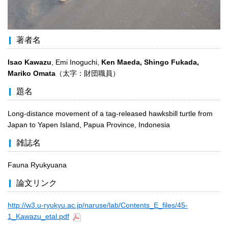
著者名
Isao Kawazu
, Emi Inoguchi,
Ken Maeda, Shingo Fukada,
Mariko Omata
（太字：財団職員）
題名
Long-distance movement of a tag-released hawksbill turtle from
Japan to Yapen Island, Papua Province, Indonesia
雑誌名
Fauna Ryukyuana
論文リンク
http://w3.u-ryukyu.ac.jp/naruse/lab/Contents_E_files/45-
1_Kawazu_etal.pdf