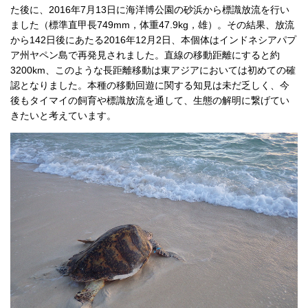
た後に、2016年7月13日に海洋博公園の砂浜から標識放流を行い
ました（標準直甲長749mm，体重47.9kg，雄）。その結果、放流
から142日後にあたる2016年12月2日、本個体はインドネシアパプ
ア州ヤペン島で再発見されました。直線の移動距離にすると約
3200km、このような長距離移動は東アジアにおいては初めての確
認となりました。本種の移動回遊に関する知見は未だ乏しく、今
後もタイマイの飼育や標識放流を通して、生態の解明に繋げてい
きたいと考えています。