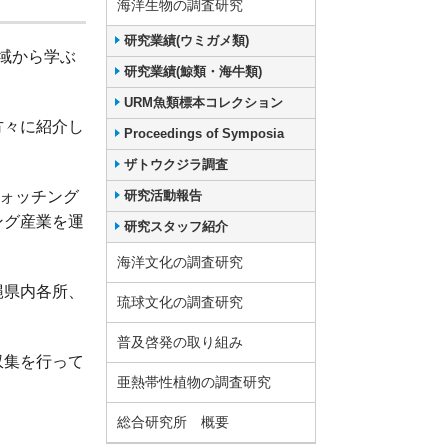
海洋生物の調査研究
研究業績(ウミガメ類)
海域から学ぶ
研究業績(鯨類・海牛類)
URM魚類標本コレクション
方々に紹介し
Proceedings of Symposia
ザトウクジラ調査
ウォッチング
研究活動報告
ング産業を運
研究スタッフ紹介
海洋文化の調査研究
縄県内各所、
琉球文化の調査研究
普及啓発の取り組み
収集を行って
亜熱帯性植物の調査研究
総合研究所 概要