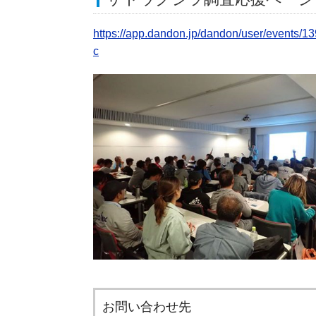
https://app.dandon.jp/dandon/user/even
c
お問い合わせ先