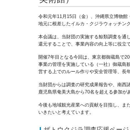
令和元年11月15日（金）、沖縄県立博物館
地元に根差したイルカ・クジラウォッチン
本会議は、当財団の実施する鯨類調査を通
還元することで、事業内容の向上等に役立て
開催7年目となる今回は、東京都御蔵島で2
事業の管理を実施している（一社）御蔵島
営する上でのルール作りや安全管理等、長
当財団からは調査の研究成果報告や、南西
鹿児島県奄美大島から70名を超える参加が
今後も地域観光産業への貢献を目指し、ま
いきたいと考えています。
ザトウクジラ調査応援ページ