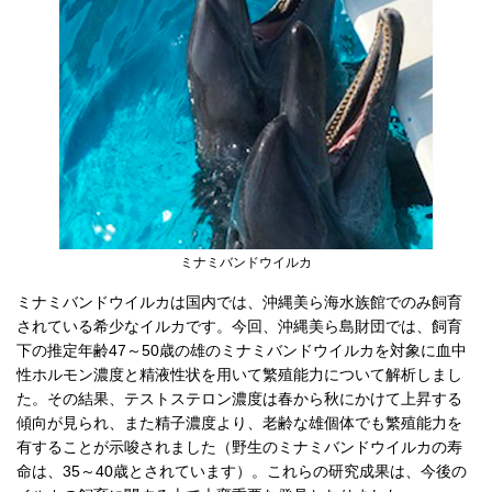
ミナミバンドウイルカ
ミナミバンドウイルカは国内では、沖縄美ら海水族館でのみ飼育
されている希少なイルカです。今回、沖縄美ら島財団では、飼育
下の推定年齢47～50歳の雄のミナミバンドウイルカを対象に血中
性ホルモン濃度と精液性状を用いて繁殖能力について解析しまし
た。その結果、テストステロン濃度は春から秋にかけて上昇する
傾向が見られ、また精子濃度より、老齢な雄個体でも繁殖能力を
有することが示唆されました（野生のミナミバンドウイルカの寿
命は、35～40歳とされています）。これらの研究成果は、今後の