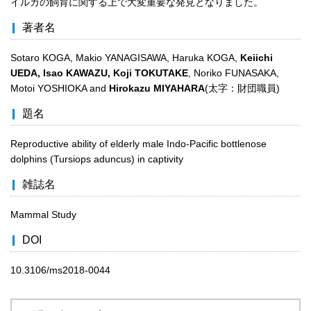
イルカの飼育に関する上で大変重要な発見となりました。
著者名
Sotaro KOGA, Makio YANAGISAWA, Haruka KOGA,
Keiichi
UEDA, Isao KAWAZU, Koji TOKUTAKE
, Noriko FUNASAKA,
Motoi YOSHIOKA and
Hirokazu MIYAHARA
(太字：財団職員)
題名
Reproductive ability of elderly male Indo-Pacific bottlenose
dolphins (Tursiops aduncus) in captivity
雑誌名
Mammal Study
DOI
10.3106/ms2018-0044