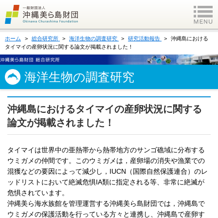
ホーム
総合研究所
海洋生物の調査研究
研究活動報告
沖縄島における
タイマイの産卵状況に関する論文が掲載されました！
海洋生物の調査研究
沖縄島におけるタイマイの産卵状況に関する
論文が掲載されました！
タイマイは世界中の亜熱帯から熱帯地方のサンゴ礁域に分布する
ウミガメの仲間です。このウミガメは，産卵場の消失や漁業での
混獲などの要因によって減少し，IUCN（国際自然保護連合）のレ
ッドリストにおいて絶滅危惧IA類に指定される等、非常に絶滅が
危惧されています。
沖縄美ら海水族館を管理運営する沖縄美ら島財団では，沖縄島で
ウミガメの保護活動を行っている方々と連携し、沖縄島で産卵す