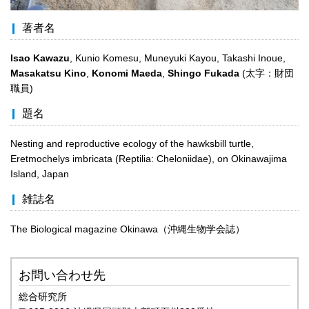
著者名
Isao Kawazu
, Kunio Komesu, Muneyuki Kayou, Takashi Inoue,
Masakatsu Kino
,
Konomi Maeda
,
Shingo Fukada
(太字：財団
職員)
題名
Nesting and reproductive ecology of the hawksbill turtle,
Eretmochelys imbricata (Reptilia: Cheloniidae), on Okinawajima
Island, Japan
雑誌名
The Biological magazine Okinawa（沖縄生物学会誌）
お問い合わせ先
総合研究所