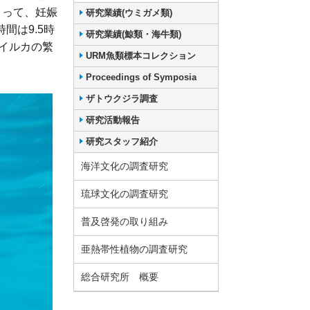
よって、妊娠
研究業績(ウミガメ類)
間は9.5時
研究業績(鯨類・海牛類)
イルカの繁
URM魚類標本コレクション
Proceedings of Symposia
ザトウクジラ調査
研究活動報告
研究スタッフ紹介
海洋文化の調査研究
琉球文化の調査研究
普及啓発の取り組み
亜熱帯性植物の調査研究
総合研究所 概要