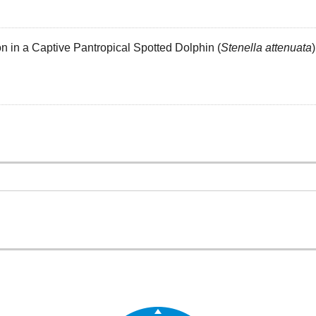
on in a Captive Pantropical Spotted Dolphin (
Stenella attenuata
)