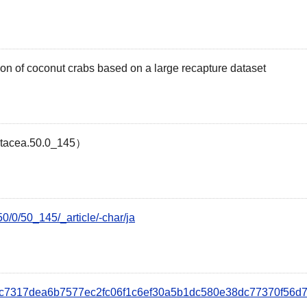
ion of coconut crabs based on a large recapture dataset
tacea.50.0_145）
/50/0/50_145/_article/-char/ja
s/dac7317dea6b7577ec2fc06f1c6ef30a5b1dc580e38dc77370f56