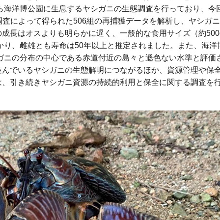
から海洋博公園に生息するヤシガニの生態調査を行っており、今
追跡調査によって得られた506組の再捕獲データを解析し、ヤシガ
成長はオスよりも明らかに遅く、一般的な食用サイズ（約500
かかり、雌雄とも寿命は50年以上と推定されました。また、海洋
シガニの分布の中心である赤道付近の島々と遜色ない水準と評価
進んでいるヤシガニの生態解明につながるほか、資源管理や保
は、引き続きヤシガニ資源の持続的利用と保全に関する調査を