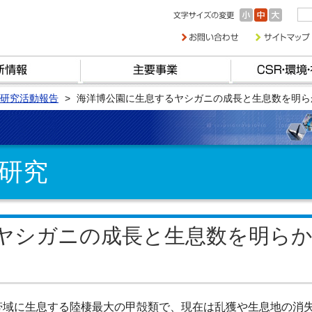
研究活動報告
海洋博公園に生息するヤシガニの成長と生息数を明ら
研究
ヤシガニの成長と生息数を明ら
帯域に生息する陸棲最大の甲殻類で、現在は乱獲や生息地の消