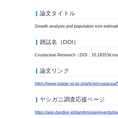
論文タイトル
Growth analysis and population size estimat
雑誌名（DOI）
Crustacean Research（DOI：10.18353/crus
論文リンク
https://www.jstage.jst.go.jp/article/crustacea
ヤシガニ調査応援ページ
https://app.dandon.jp/dandon/user/event