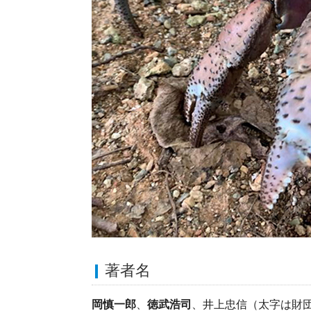
著者名
岡慎一郎
、
徳武浩司
、井上忠信（太字は財