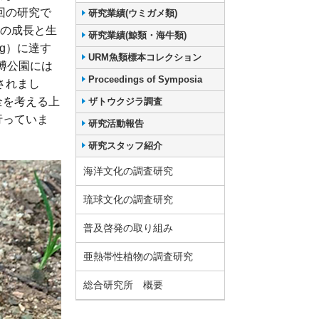
回の研究で
研究業績(ウミガメ類)
ニの成長と生
研究業績(鯨類・海牛類)
g）に達す
URM魚類標本コレクション
博公園には
Proceedings of Symposia
されまし
全を考える上
ザトウクジラ調査
行っていま
研究活動報告
研究スタッフ紹介
海洋文化の調査研究
琉球文化の調査研究
普及啓発の取り組み
亜熱帯性植物の調査研究
総合研究所 概要