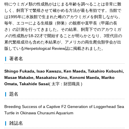
特にウミガメ類の性成熟がはじまる年齢を調べることは非常に難
しく、飼育下で繁殖させて確かめる方法が最も有効です。当館で
は1995年に水族館で生まれた雌のアカウミガメを飼育しながら、
毎年、エコーによる生殖腺（卵巣）の観察や直甲長（甲羅の長
さ）の計測を行ってきました。その結果、飼育下でのアカウミガ
メの性成熟が18‐22才で開始することが明らかとなり、3世代目の
累代繁殖成功も含めた本結果が、アメリカの両生爬虫類学会が出
版しているHerpetological Review誌に掲載されました。
著者名
Shingo Fukada, Isao Kawazu, Ken Maeda, Takahiro Kobuchi,
Masae Makabe, Masakatsu Kino, Konomi Maeda, Mariko
Omata, Takahide Sasai
( 太字：財団職員 )
題名
Breeding Success of a Captive F2 Generation of Loggerhead Sea
Turtle in Okinawa Churaumi Aquarium
雑誌名