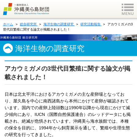
ホーム
総合研究所
海洋生物の調査研究
研究活動報告
アカウミガメの3
世代目繁殖に関する論文が掲載されました！
海洋生物の調査研究
アカウミガメの3世代目繁殖に関する論文が掲
載されました！
日本は北太平洋におけるアカウミガメの主な産卵場となってお
り、屋久島を中心に南西諸島から本州にかけて産卵が確認されて
います。国内での産卵上陸頭数は1990年以降から現在にかけて減
少傾向にあり、IUCN（国際自然保護連合）のレッドデータにも掲
載され、絶滅が危惧されています。沖縄美ら海水族館では、本種
の保全を目的に、1994年から飼育展示を通して、繁殖や生理生態
の研究を行ってきました。