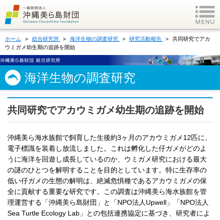
ホーム
総合研究所
海洋生物の調査研究
研究活動報告
共同研究でアカ
ウミガメ幼生期の追跡を開始
海洋生物の調査研究
共同研究でアカウミガメ幼生期の追跡を開始
沖縄美ら海水族館で飼育した生後約3ヶ月のアカウミガメ12匹に、
電子標識を装着し放流しました。これは孵化した仔ガメがどのよ
うに海洋を回遊し成長しているのか、ウミガメ研究における最大
の謎のひとつを解明することを目的としています。特に生存率の
低い仔ガメの生態の解明は、絶滅危惧種であるアカウミガメの保
全に貢献する重要な研究です。この調査は沖縄美ら海水族館を管
理運営する「沖縄美ら島財団」と「NPO法人Upwell」「NPO法人
Sea Turtle Ecology Lab」との包括連携協定に基づき、研究者によ