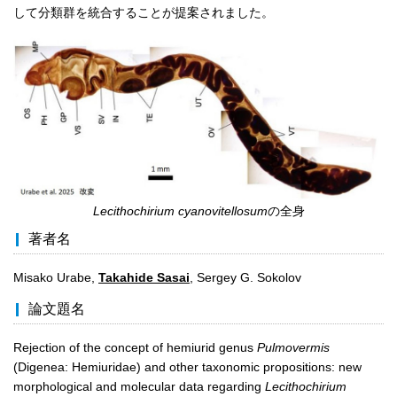
して分類群を統合することが提案されました。
Lecithochirium cyanovitellosum
の全身
著者名
Misako Urabe,
Takahide Sasai
, Sergey G. Sokolov
論文題名
Rejection of the concept of hemiurid genus
Pulmovermis
(Digenea: Hemiuridae) and other taxonomic propositions: new
morphological and molecular data regarding
Lecithochirium