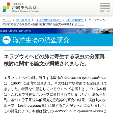
ホーム
総合研究所
海洋生物の調査研究
研究活動報告
エラブウミヘビ
の肺に寄生する吸虫の分類再検討に関する論文が掲載されました。
海洋生物の調査研究
エラブウミヘビの肺に寄生する吸虫の分類再
検討に関する論文が掲載されました。
エラブウミヘビの肺に寄生する吸虫
Pulmovermis cyanovitellosus
は、1960年に台湾で発見され、その後日本や韓国でも記録されて
きました。特異な生態をしているウミヘビを宿主としている本種
は、これまで特異なグループに分類されていましたが、遺伝子配
列に基づく分子系統学的研究と形態学的研究の結果、実は別のグ
ループ（
Lecithochirium
属）に属することが明らかになりました。
この発見により、本種は新たに
Lecithochirium cyanovitellosum
と