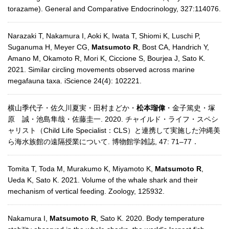
torazame). General and Comparative Endocrinology, 327:114076.
Narazaki T, Nakamura I, Aoki K, Iwata T, Shiomi K, Luschi P,
Suganuma H, Meyer CG,
Matsumoto R
, Bost CA, Handrich Y,
Amano M, Okamoto R, Mori K, Ciccione S, Bourjea J, Sato K.
2021. Similar circling movements observed across marine
megafauna taxa. iScience 24(4): 102221.
横山季代子・佐久川夏実・田村まどか・
松本瑠偉
・金子篤史・塚
原 誠・池島隼哉・佐藤圭一. 2020. チャイルド・ライフ・スペシ
ャリスト（Child Life Specialist：CLS）と連携して実施した沖縄美
ら海水族館の遠隔授業について. 博物館学雑誌, 47: 71–77．
Tomita T, Toda M, Murakumo K, Miyamoto K,
Matsumoto R
,
Ueda K, Sato K. 2021. Volume of the whale shark and their
mechanism of vertical feeding. Zoology, 125932.
Nakamura I,
Matsumoto R
, Sato K. 2020. Body temperature