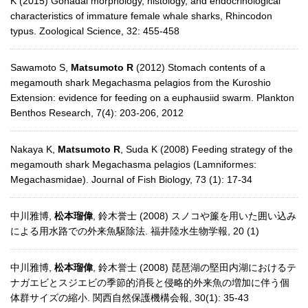
K (2015) Gonadal morphology, histology, and endocrinological
characteristics of immature female whale sharks, Rhincodon
typus. Zoological Science, 32: 455-458
Sawamoto S,
Matsumoto R
(2012) Stomach contents of a
megamouth shark Megachasma pelagios from the Kuroshio
Extension: evidence for feeding on a euphausiid swarm. Plankton
Benthos Research, 7(4): 203-206, 2012
Nakaya K,
Matsumoto R
, Suda K (2008) Feeding strategy of the
megamouth shark Megachasma pelagios (Lamniformes:
Megachasmidae). Journal of Fish Biology, 73 (1): 17-34
中川雅博,
松本瑠偉
, 鈴木誉士 (2008) スノコや簾を用いた囲い込み
による用水路での外来魚駆除法. 福井陸水生物学報, 20 (1)
中川雅博,
松本瑠偉
, 鈴木誉士 (2008) 琵琶湖の堅田内湖におけるテ
ナガエビとスジエビの季節的消長と侵略的外来魚の増加に伴う個
体群サイズの縮小. 関西自然保護機構会報, 30(1): 35-43