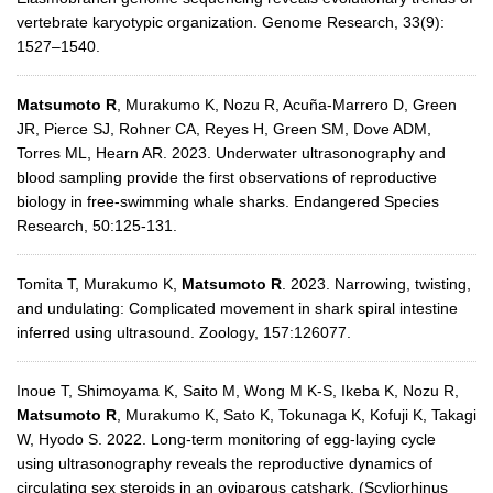
vertebrate karyotypic organization. Genome Research, 33(9):
1527–1540.
Matsumoto R
, Murakumo K, Nozu R, Acuña-Marrero D, Green
JR, Pierce SJ, Rohner CA, Reyes H, Green SM, Dove ADM,
Torres ML, Hearn AR. 2023. Underwater ultrasonography and
blood sampling provide the first observations of reproductive
biology in free-swimming whale sharks. Endangered Species
Research, 50:125-131.
Tomita T, Murakumo K,
Matsumoto R
. 2023. Narrowing, twisting,
and undulating: Complicated movement in shark spiral intestine
inferred using ultrasound. Zoology, 157:126077.
Inoue T, Shimoyama K, Saito M, Wong M K-S, Ikeba K, Nozu R,
Matsumoto R
, Murakumo K, Sato K, Tokunaga K, Kofuji K, Takagi
W, Hyodo S. 2022. Long-term monitoring of egg-laying cycle
using ultrasonography reveals the reproductive dynamics of
circulating sex steroids in an oviparous catshark, (Scyliorhinus