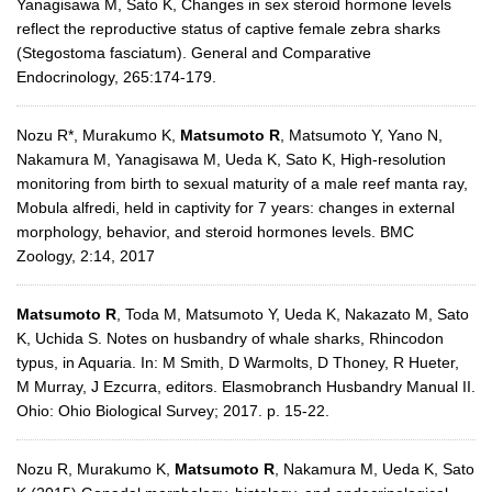
Yanagisawa M, Sato K, Changes in sex steroid hormone levels
reflect the reproductive status of captive female zebra sharks
(Stegostoma fasciatum). General and Comparative
Endocrinology, 265:174-179.
Nozu R*, Murakumo K,
Matsumoto R
, Matsumoto Y, Yano N,
Nakamura M, Yanagisawa M, Ueda K, Sato K, High-resolution
monitoring from birth to sexual maturity of a male reef manta ray,
Mobula alfredi, held in captivity for 7 years: changes in external
morphology, behavior, and steroid hormones levels. BMC
Zoology, 2:14, 2017
Matsumoto R
, Toda M, Matsumoto Y, Ueda K, Nakazato M, Sato
K, Uchida S. Notes on husbandry of whale sharks, Rhincodon
typus, in Aquaria. In: M Smith, D Warmolts, D Thoney, R Hueter,
M Murray, J Ezcurra, editors. Elasmobranch Husbandry Manual II.
Ohio: Ohio Biological Survey; 2017. p. 15-22.
Nozu R, Murakumo K,
Matsumoto R
, Nakamura M, Ueda K, Sato