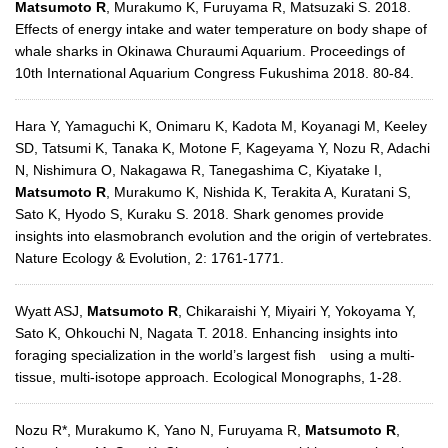
Matsumoto R
, Murakumo K, Furuyama R, Matsuzaki S. 2018.
Effects of energy intake and water temperature on body shape of
whale sharks in Okinawa Churaumi Aquarium. Proceedings of
10th International Aquarium Congress Fukushima 2018. 80-84.
Hara Y, Yamaguchi K, Onimaru K, Kadota M, Koyanagi M, Keeley
SD, Tatsumi K, Tanaka K, Motone F, Kageyama Y, Nozu R, Adachi
N, Nishimura O, Nakagawa R, Tanegashima C, Kiyatake I,
Matsumoto R
, Murakumo K, Nishida K, Terakita A, Kuratani S,
Sato K, Hyodo S, Kuraku S. 2018. Shark genomes provide
insights into elasmobranch evolution and the origin of vertebrates.
Nature Ecology & Evolution, 2: 1761-1771.
Wyatt ASJ,
Matsumoto R
, Chikaraishi Y, Miyairi Y, Yokoyama Y,
Sato K, Ohkouchi N, Nagata T. 2018. Enhancing insights into
foraging specialization in the world’s largest fish using a multi-
tissue, multi-isotope approach. Ecological Monographs, 1-28.
Nozu R*, Murakumo K, Yano N, Furuyama R,
Matsumoto R
,