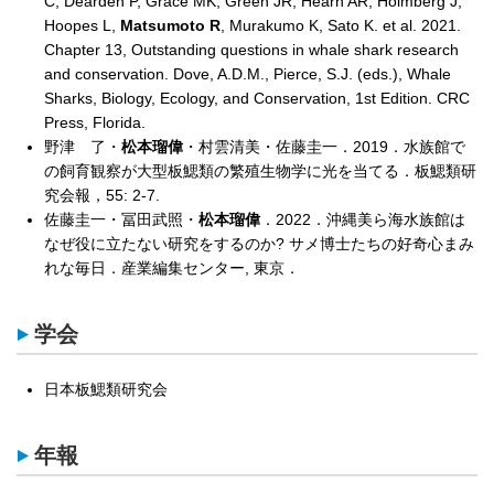
C, Dearden P, Grace MK, Green JR, Hearn AR, Holmberg J,
Hoopes L,
Matsumoto R
, Murakumo K, Sato K. et al. 2021.
Chapter 13, Outstanding questions in whale shark research
and conservation. Dove, A.D.M., Pierce, S.J. (eds.), Whale
Sharks, Biology, Ecology, and Conservation, 1st Edition. CRC
Press, Florida.
野津 了・
松本瑠偉
・村雲清美・佐藤圭一．2019．水族館で
の飼育観察が大型板鰓類の繁殖生物学に光を当てる．板鰓類研
究会報，55: 2-7.
佐藤圭一・冨田武照・
松本瑠偉
．2022．沖縄美ら海水族館は
なぜ役に立たない研究をするのか? サメ博士たちの好奇心まみ
れな毎日．産業編集センター, 東京．
学会
日本板鰓類研究会
年報