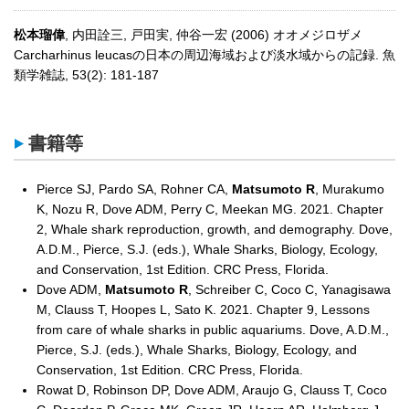
松本瑠偉
, 内田詮三, 戸田実, 仲谷一宏 (2006) オオメジロザメ
Carcharhinus leucasの日本の周辺海域および淡水域からの記録. 魚
類学雑誌, 53(2): 181-187
書籍等
Pierce SJ, Pardo SA, Rohner CA,
Matsumoto R
, Murakumo
K, Nozu R, Dove ADM, Perry C, Meekan MG. 2021. Chapter
2, Whale shark reproduction, growth, and demography. Dove,
A.D.M., Pierce, S.J. (eds.), Whale Sharks, Biology, Ecology,
and Conservation, 1st Edition. CRC Press, Florida.
Dove ADM,
Matsumoto R
, Schreiber C, Coco C, Yanagisawa
M, Clauss T, Hoopes L, Sato K. 2021. Chapter 9, Lessons
from care of whale sharks in public aquariums. Dove, A.D.M.,
Pierce, S.J. (eds.), Whale Sharks, Biology, Ecology, and
Conservation, 1st Edition. CRC Press, Florida.
Rowat D, Robinson DP, Dove ADM, Araujo G, Clauss T, Coco