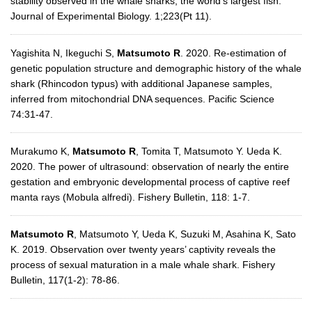
stability observed in the whale sharks, the world's largest fish.
Journal of Experimental Biology. 1;223(Pt 11).
Yagishita N, Ikeguchi S,
Matsumoto R
. 2020. Re-estimation of
genetic population structure and demographic history of the whale
shark (Rhincodon typus) with additional Japanese samples,
inferred from mitochondrial DNA sequences. Pacific Science
74:31-47.
Murakumo K,
Matsumoto R
, Tomita T, Matsumoto Y. Ueda K.
2020. The power of ultrasound: observation of nearly the entire
gestation and embryonic developmental process of captive reef
manta rays (Mobula alfredi). Fishery Bulletin, 118: 1-7.
Matsumoto R
, Matsumoto Y, Ueda K, Suzuki M, Asahina K, Sato
K. 2019. Observation over twenty years’ captivity reveals the
process of sexual maturation in a male whale shark. Fishery
Bulletin, 117(1-2): 78-86.