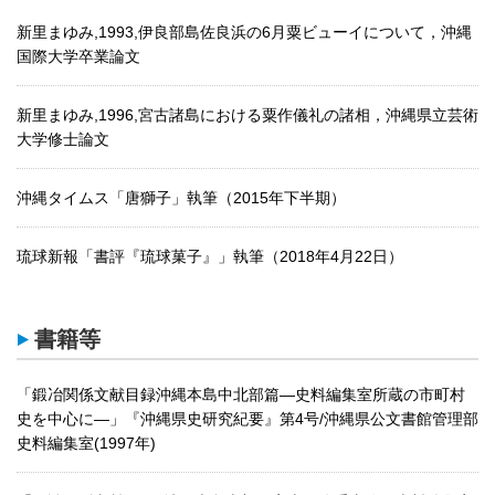
新里まゆみ,1993,伊良部島佐良浜の6月粟ビューイについて，沖縄
国際大学卒業論文
新里まゆみ,1996,宮古諸島における粟作儀礼の諸相，沖縄県立芸術
大学修士論文
沖縄タイムス「唐獅子」執筆（2015年下半期）
琉球新報「書評『琉球菓子』」執筆（2018年4月22日）
書籍等
「鍛冶関係文献目録沖縄本島中北部篇―史料編集室所蔵の市町村
史を中心に―」『沖縄県史研究紀要』第4号/沖縄県公文書館管理部
史料編集室(1997年)