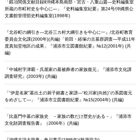
「鍛冶関係文献目録Ⅱ沖縄本島南部・宮古・八重山篇―史料編集室
所蔵の市町村史を中心に―」『史料編集室紀要』第24号/沖縄県公
文書館管理部史料編集室(1998年)
『北谷町の綱引き―北谷三カ村大綱引きを中心に一』/北谷町教育
委員会文化課(2000年)(共編)「前田・経塚の古墓群調査―平成11年
度真知堂地区の成果」『浦添市立図書館紀要』№12(2001年) (共
編)
「中城村字津覇・呉屋家の墓被葬者の家族復元」『浦添市文化課
調査研究』(2003年) (共編)
「“伊是名家”墓出土の厨子銘書と家譜―“松川家(向姓)”の系図復元
をめざして―」『浦添市立図書館紀要』№15(2004年) (共編)
「比嘉門中墓の家族史 －家族の数だけ歴史がある－」『浦添市
文化財調査報告書』（2006年）(共編)
『沖縄古語大辞典』角川書店(1995年)(執筆協力)