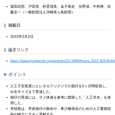
冨田武照、戸田実、村雲清美、金子篤史、矢野渚、中村將、佐
藤圭一（一般財団法人沖縄美ら島財団）
掲載日
2022年3月2日
論文リンク
https://www.frontiersin.org/articles/10.3389/fmars.2022.825354/fu
ポイント
人工子宮装置にヒレタカフジクジラの胎仔を5ヶ月間収容し、
出生サイズまで育成した。
胎仔の育成には、サメ体液を参考に開発した「人工羊水」を使
用した。
本技術は、早産胎仔の救命や、希少種保全のための人工繁殖技
術の確立に大きく貢献する。