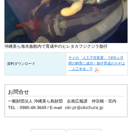
沖縄美ら海水族館内で育成中のヒレタカフジクジラ胎仔
サメの「人工子宮装置」で約5ヵ月
間の飼育に成功！胎仔育成のカギは
資料ダウンロード
「人工羊水」!?
お問合せ
一般財団法人 沖縄美ら島財団 企画広報課 仲宗根・宮内
TEL：0980-48-3649 / E-mail: