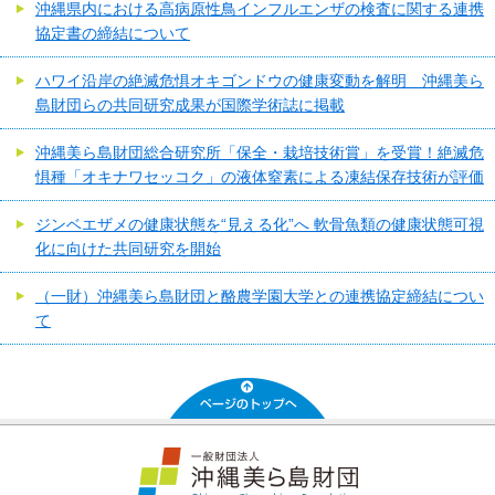
沖縄県内における高病原性鳥インフルエンザの検査に関する連携
協定書の締結について
ハワイ沿岸の絶滅危惧オキゴンドウの健康変動を解明 沖縄美ら
島財団らの共同研究成果が国際学術誌に掲載
沖縄美ら島財団総合研究所「保全・栽培技術賞」を受賞！絶滅危
惧種「オキナワセッコク」の液体窒素による凍結保存技術が評価
ジンベエザメの健康状態を“見える化”へ 軟骨魚類の健康状態可視
化に向けた共同研究を開始
（一財）沖縄美ら島財団と酪農学園大学との連携協定締結につい
て