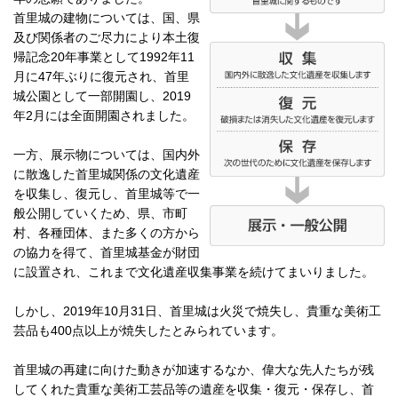
首里城の建物については、国、県
及び関係者のご尽力により本土復
帰記念20年事業として1992年11
月に47年ぶりに復元され、首里
城公園として一部開園し、2019
年2月には全面開園されました。
一方、展示物については、国内外
に散逸した首里城関係の文化遺産
を収集し、復元し、首里城等で一
般公開していくため、県、市町
村、各種団体、また多くの方から
の協力を得て、首里城基金が財団
に設置され、これまで文化遺産収集事業を続けてまいりました。
しかし、2019年10月31日、首里城は火災で焼失し、貴重な美術工
芸品も400点以上が焼失したとみられています。
首里城の再建に向けた動きが加速するなか、偉大な先人たちが残
してくれた貴重な美術工芸品等の遺産を収集・復元・保存し、首