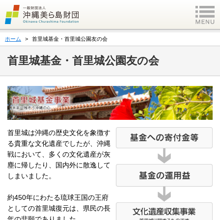
ホーム
首里城基金・首里城公園友の会
首里城基金・首里城公園友の会
首里城は沖縄の歴史文化を象徴す
る貴重な文化遺産でしたが、沖縄
戦において、多くの文化遺産が灰
塵に帰したり、国内外に散逸して
しまいました。
約450年にわたる琉球王国の王府
としての首里城復元は、県民の長
年の悲願でありました。